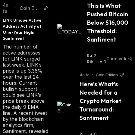
This Is What 
4a
Coin Editi
•
fa
Pushed Bitcoin 
on
LINK Unique Active 
Below $16,000 
Address Activity at 
Threshold: 
One-Year High: 
Santiment
Santiment
The number of
active addresses
R
2
for LINK surged
Condividi
I
Ribas
0
last week. LINK’s
A
Sista
:
price is up 3.36%
L
4a fa
•
Coin Edition
over the last 24
Z
hours. Current
Here’s What’s 
I
bullish support
Needed for a 
S
could see LINK’s
T
Crypto Market 
price break above
A
the daily 9 EMA
Turnaround: 
:
line. A recent tweet
Santiment
by the blockchain
analytics firm,
Santiment, revealed
Rial
0