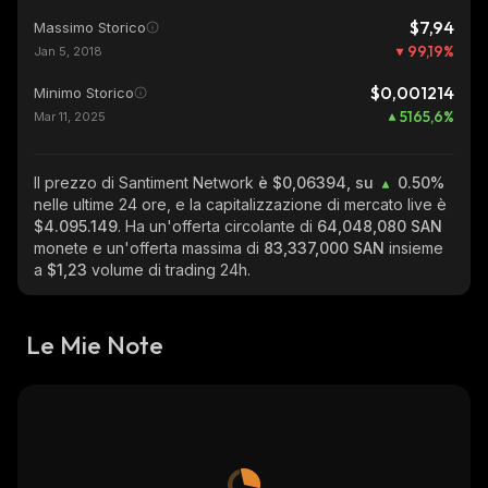
$7,94
Massimo Storico
99,19
%
Jan 5, 2018
$0,001214
Minimo Storico
5165,6
%
Mar 11, 2025
Il prezzo di Santiment Network
è $0,06394, su
0.50%
nelle ultime 24 ore, e la capitalizzazione di mercato live è
$4.095.149
. Ha un'offerta circolante di
64,048,080 SAN
monete e un'offerta massima di
83,337,000 SAN
insieme
a
$1,23
volume di trading 24h.
Le Mie Note