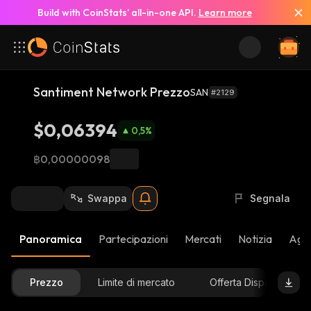
Build with CoinStats’ all-in-one API.
Learn more
Santiment Network Prezzo
SAN
#2129
$0,06394
0,5
%
฿0,00000098
Swappa
Segnala
Panoramica
Partecipazioni
Mercati
Notizia
Aggi
Prezzo
Limite di mercato
Offerta Disponibile