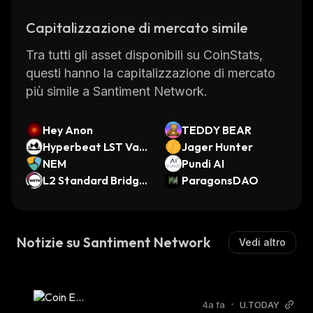
This helps create an environment where
Capitalizzazione di mercato simile
traders can learn from each other’s
experiences and become better informed
Tra tutti gli asset disponibili su CoinStats,
about the crypto markets.
questi hanno la capitalizzazione di mercato
Overall, Santiment Network provides a
più simile a Santiment Network.
comprehensive suite of tools that help
investors make informed decisions in this
Hey Anon
TEDDY BEAR
rapidly changing space. With its real-time
Hyperbeat LST Vaul
Jager Hunter
data feeds and sentiment analysis
t
NEM
Pundi AI
capabilities, it gives users a unique edge
L2 Standard Bridge
ParagonsDAO
d WETH (MegaETH)
when it comes to trading in the crypto
markets.
Notizie su Santiment Network
Vedi altro
4a fa
•
U.TODAY