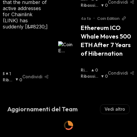
that the number of
Condividi
Zist
Ribassist
0
active addresses
A
A
:
:
for Chainlink
4a fa
•
Coin Edition
(LINK) has
suddenly [&#8230;]
Ethereum ICO 
Whale Moves 500 
ETH After 7 Years 
of Hibernation
Rial
0
Condividi
R
1
Zist
Ribassist
0
Condividi
I
Ribas
0
A
A
:
:
A
Sista
:
L
Z
I
Aggiornamenti del Team
Vedi altro
S
T
A
: