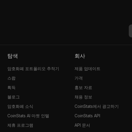
탐색
회사
암호화폐 포트폴리오 추적기
제품 업데이트
스왑
가격
획득
홍보 자료
블로그
채용 정보
암호화폐 소식
CoinStats에서 광고하기
CoinStats AI 마켓 인텔
CoinStats API
제휴 프로그램
API 문서