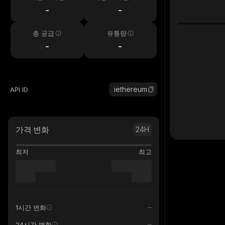
시간
-
-
총 공급
유통량
-
-
iethereum
API ID
가격 변화
24H
최저
최고
1시간 변화
24시간 변화