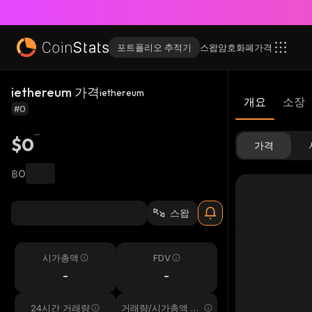
포트폴리오 추적기
스왑
암호화폐
가격
iethereum 가격
iethereum
개요
소장
#0
$0
가격
฿0
스왑
시가총액
FDV
-
-
24시간 거래량
거래량/시가총액 24