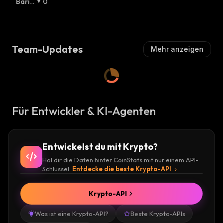
U
Bäris
0
Lis
H
:
Ll
Ch
:
C
I
H
:
S
C
Team-Updates
Mehr anzeigen
H
:
Für Entwickler & KI-Agenten
Entwickelst du mit Krypto?
Hol dir die Daten hinter CoinStats mit nur einem API-
Schlüssel.
Entdecke die beste Krypto-API
Krypto-API
Was ist eine Krypto-API?
Beste Krypto-APIs