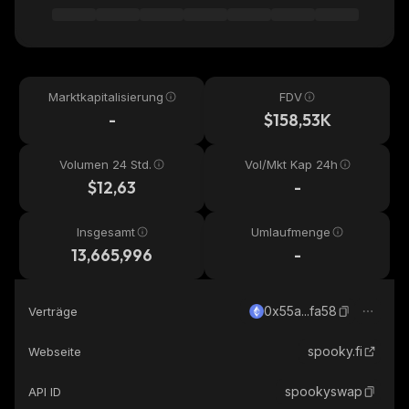
Marktkapitalisierung
FDV
-
$158,53K
Volumen 24 Std.
Vol/Mkt Kap 24h
$12,63
-
Insgesamt
Umlaufmenge
13,665,996
-
0x55a...fa58
Verträge
spooky.fi
Webseite
spookyswap
API ID