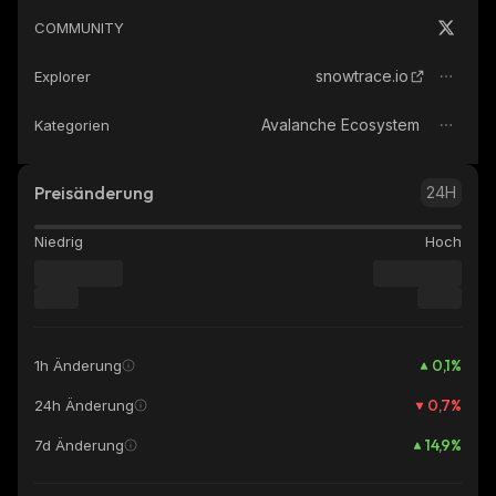
COMMUNITY
snowtrace.io
Explorer
Avalanche Ecosystem
Kategorien
Preisänderung
24H
Niedrig
Hoch
0,1
%
1h Änderung
0,7
%
24h Änderung
14,9
%
7d Änderung