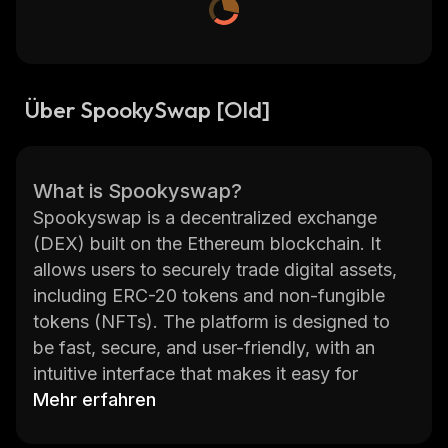
Über SpookySwap [Old]
What is Spookyswap?
Spookyswap is a decentralized exchange
(DEX) built on the Ethereum blockchain. It
allows users to securely trade digital assets,
including ERC-20 tokens and non-fungible
tokens (NFTs). The platform is designed to
be fast, secure, and user-friendly, with an
intuitive interface that makes it easy for
anyone to get started. Spookyswap also
Mehr erfahren
offers advanced features like limit orders,