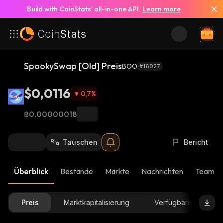
Build with CoinStats’ all-in-one API.
Learn more
SpookySwap [Old] Preis
BOO
#16027
$0,0116
0,7
%
฿0,00000018
Tauschen
Bericht
Überblick
Bestände
Märkte
Nachrichten
Team-U
Preis
Marktkapitalisierung
Verfügbare Menge