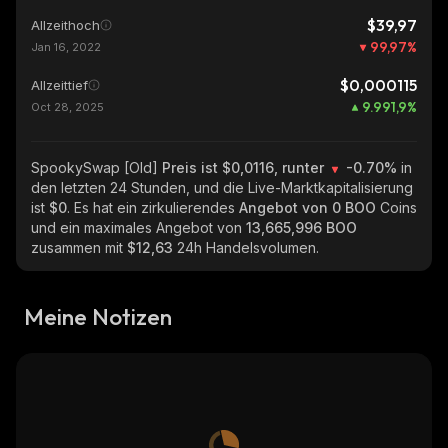
$39,97
Allzeithoch
99,97
%
Jan 16, 2022
$0,000115
Allzeittief
9.991,9
%
Oct 28, 2025
SpookySwap [Old]
Preis ist $0,0116, runter
-0.70%
in
den letzten 24 Stunden, und die Live-Marktkapitalisierung
ist
$0
. Es hat ein zirkulierendes
Angebot von
0 BOO
Coins
und ein maximales Angebot von
13,665,996 BOO
zusammen mit
$12,63
24h Handelsvolumen.
Meine Notizen