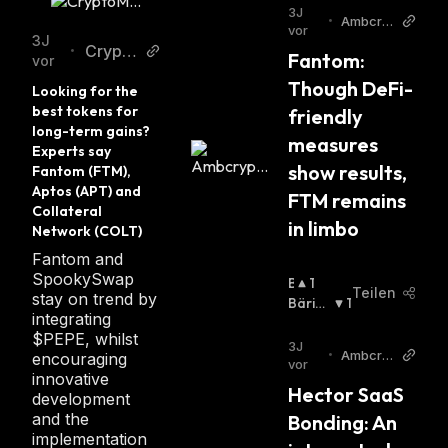
3J
•
Ambcry
vor
pto
3J
Crypto
•
Fantom: 
vor
Mode
Though DeFi-
Looking for the 
best tokens for 
friendly 
long-term gains? 
measures 
Experts say 
show results, 
Fantom (FTM), 
Aptos (APT) and 
FTM remains 
Collateral 
in limbo
Network (COLT)
Fantom and
SpookySwap
B
1
Teilen
stay on trend by
U
Bärisc
1
integrating
Ll
H
:
$PEPE, whilst
I
3J
•
Ambcry
encouraging
S
vor
pto
innovative
C
Hector SaaS 
development
H
and the
Bonding: An 
:
implementation