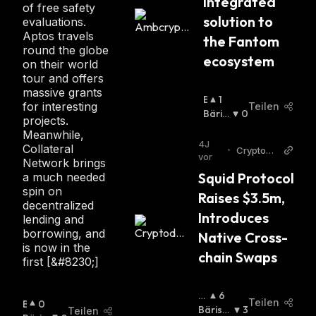
integrated 
of free safety
solution to 
evaluations.
Aptos travels
the Fantom 
round the globe
ecosystem
on their world
tour and offers
massive grants
B
1
for interesting
Teilen
U
Bäris
0
projects.
Ll
Ch
:
Meanwhile,
I
4J
Collateral
•
Cryptoda
S
vor
Network brings
ily
C
Squid Protocol 
a much needed
H
spin on
Raises $3.5m, 
:
decentralized
Introduces 
lending and
borrowing, and
Native Cross-
is now in the
chain Swaps
first [&#8230;]
B
6
Teilen
B
0
Ul
Bärisc
3
Teilen