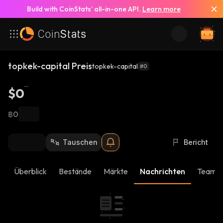
Build with CoinStats’ all-in-one API.
Learn more
topkek-capital Preis
topkek-capital
#0
$0
฿0
Tauschen
Bericht
Überblick
Bestände
Märkte
Nachrichten
Team-