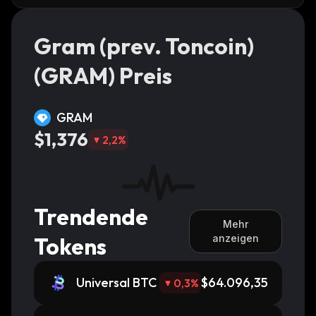
Gram (prev. Toncoin)
(GRAM) Preis
GRAM
$1,376
2,2
%
Trendende
Mehr
Tokens
anzeigen
Universal BTC
$64.096,35
0,3
%