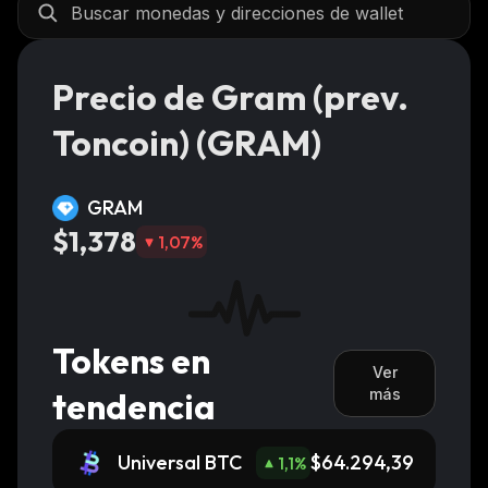
Precio de Gram (prev.
Toncoin) (GRAM)
GRAM
$1,378
1,07
%
Tokens en
Ver
tendencia
más
Universal BTC
$64.294,39
1,1
%