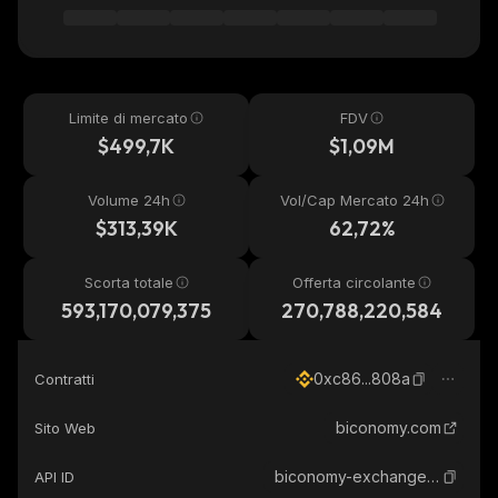
Limite di mercato
FDV
$499,7K
$1,09M
Volume 24h
Vol/Cap Mercato 24h
$313,39K
62,72%
Scorta totale
Offerta circolante
593,170,079,375
270,788,220,584
0xc86...808a
Contratti
biconomy.com
Sito Web
biconomy-exchange-token
API ID