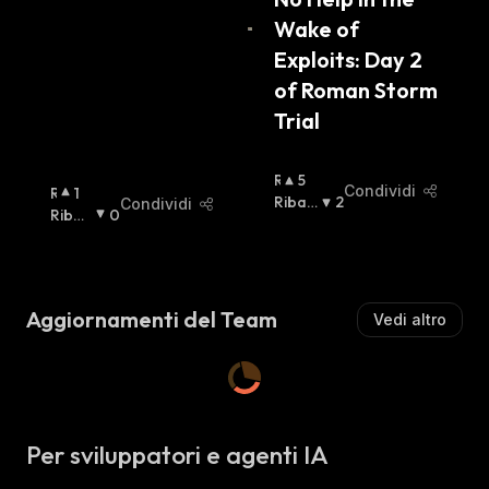
:
Wake of 
Exploits: Day 2 
of Roman Storm 
Trial 
R
5
Condividi
R
1
I
Ribas
2
Condividi
I
Ribas
0
A
Sista
:
A
Sista
:
L
L
Z
Z
I
I
S
Aggiornamenti del Team
Vedi altro
S
T
T
A
A
:
:
Per sviluppatori e agenti IA