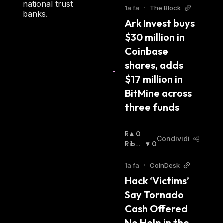
national trust
L
1a fa
•
The Block
banks.
Z
Ark Invest buys 
I
$30 million in 
S
T
Coinbase 
A
shares, adds 
:
$17 million in 
BitMine across 
three funds
R
0
Condividi
I
Ribas
0
A
Sista
:
L
1a fa
•
CoinDesk
Z
Hack ‘Victims’ 
I
Say Tornado 
S
T
Cash Offered 
A
No Help in the 