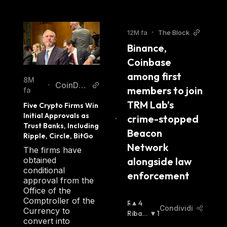
12M fa
•
The Block
Binance, 
Coinbase 
among first 
8M
CoinDes
•
members to join 
fa
k
TRM Lab’s 
Five Crypto Firms Win 
Initial Approvals as 
crime-stopped 
Trust Banks, Including 
Beacon 
Ripple, Circle, BitGo
Network 
The firms have
obtained
alongside law 
conditional
enforcement
approval from the
Office of the
Comptroller of the
R
4
Condividi
Currency to
I
Ribas
1
convert into
A
Sista
: