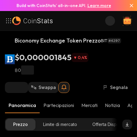
Build with CoinStats’ all-in-one API.
Learn more
Biconomy Exchange Token Prezzo
BIT
#4297
$0,000001845
0,4
%
฿0
Swappa
Segnala
Panoramica
Partecipazioni
Mercati
Notizia
Aggi
Prezzo
Limite di mercato
Offerta Disponibile