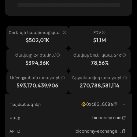
Շուկայի կապիտալիզաց
FDV
իա
$502,01K
$1,1M
Ծավալը 24 ժամում
Ծավալ/Շուկ. կապ. 24ժ
$394,36K
78,56%
Ամբողջական առաջարկ
Շրջանառվող առաջարկ
593,170,439,906
270,788,581,114
0xc86...808a
Պայմանագրեր
biconomy.com
Կայք
biconomy-exchange-token
API ID