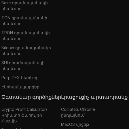
Base դրամապանակի
հետևորդ
TON դրամապանակի
հետևորդ
TRON դրամապանակի
հետևորդ
Bitcoin դրամապանակի
հետևորդ
SUI դրամապանակի
հետևորդ
Perp DEX հետևիչ
Էկոհամակարգեր
Օգտակար գործիքներ
Լրացուցիչ արտադրանք
Crypto Profit Calculator/
CoinStats Chrome
Կրիպտո Շահույթի
ընդլայնում
Հաշվիչ
MacOS վիջեթ