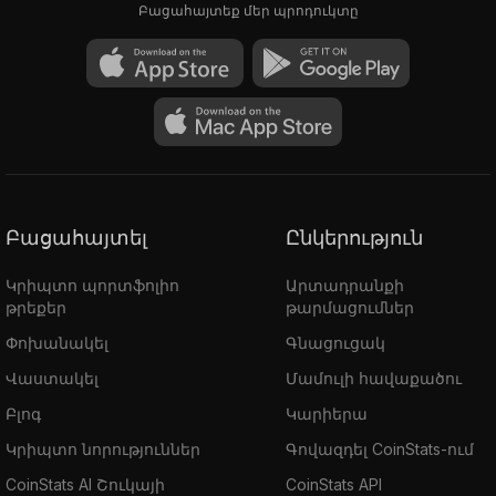
Բացահայտեք մեր պրոդուկտը
Բացահայտել
Ընկերություն
Կրիպտո պորտֆոլիո
Արտադրանքի
թրեքեր
թարմացումներ
Փոխանակել
Գնացուցակ
Վաստակել
Մամուլի հավաքածու
Բլոգ
Կարիերա
Կրիպտո նորություններ
Գովազդել CoinStats-ում
CoinStats AI Շուկայի
CoinStats API