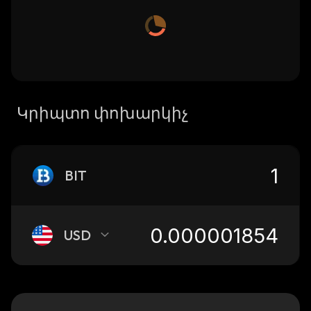
Կրիպտո փոխարկիչ
BIT
USD