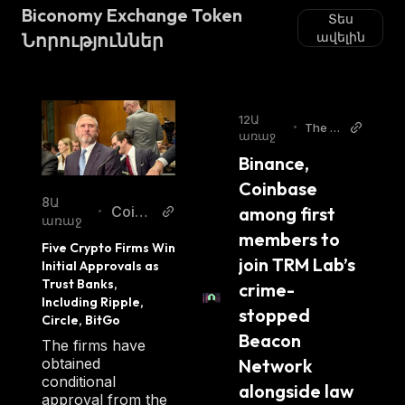
Biconomy Exchange Token
Տես
Նորություններ
ավելին
12Ա
•
The Bl
առաջ
ock
Binance, 
Coinbase 
8Ա
among first 
CoinD
•
առաջ
esk
members to 
Five Crypto Firms Win 
join TRM Lab’s 
Initial Approvals as 
Trust Banks, 
crime-
Including Ripple, 
stopped 
Circle, BitGo
Beacon 
The firms have
Network 
obtained
conditional
alongside law 
approval from the