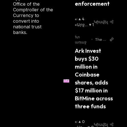
enforcement
Office of the
Comptroller of the
Currency to
«Ց
4
convert into
Կիսվել
Լ
«Արջ
1
national trust
Ի»
Ի» Շու
banks.
Շ
Կա
:
1տ
•
The Bl
Ո
առաջ
ock
Ւ
Ark Invest 
Կ
buys $30 
Ա
:
million in 
Coinbase 
shares, adds 
$17 million in 
BitMine across 
three funds
«Ց
0
Կիսվել