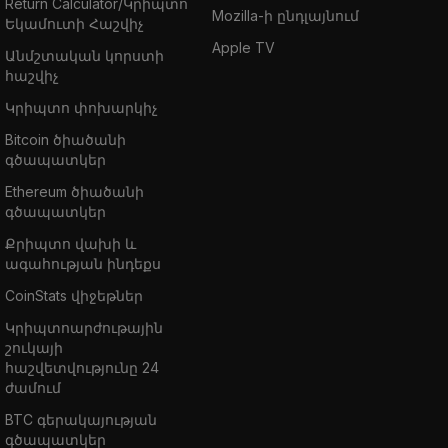
Return Calculator/Կրիպտո
Mozilla-ի ընդլայնում
Եկամուտի Հաշվիչ
Apple TV
Անմշտական կորստի
հաշվիչ
Կրիպտո փոխարկիչ
Bitcoin ծիածանի
գծապատկեր
Ethereum ծիածանի
գծապատկեր
Քրիպտո վախի և
ագահության ինդեքս
CoinStats վիջեթներ
Կրիպտոարժութային
շուկայի
հաշվետվությունը 24
ժամում
BTC գերակայության
գծապատկեր