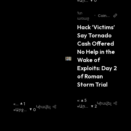
Լ
«Արջ
0
Ի»
Ի» Շո
Շ
Ւկա
:
1տ
•
CoinD
Ո
առաջ
esk
Ւ
Hack ‘Victims’ 
Կ
Say Tornado 
Ա
:
Cash Offered 
No Help in the 
Wake of 
Exploits: Day 2 
of Roman 
Storm Trial 
«Ց
5
Կիսվել
«Ց
1
Լ
«Արջ
2
Կիսվել
Լ
«Արջի»
0
Ի»
Ի» Շո
Ի»
Շուկա
Շ
Ւկա
:
Շ
:
Ո
Ու
Ւ