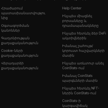
Հրաժարում
Help Center
պատասխանատվությու
Ինչպես միացնել
նից
բորսաները և
Օգտագործման
դրամապանակները
կանոններ
Ինչպես հետևել ձեր DeFi
Գաղտնիության
ակտիվներին
քաղաքականություն
Իմանալ շահույթ/
Cookie-ների
կորուստ հաշվարկների
քաղաքականություն
մասին
Վերադարձի
Ինչպես առևտուր անել
քաղաքականություն
CoinStats-ում
Իմանալ CoinStats
պարգևների մասին
Ինչպես հետևել NFT-
ներին CoinStats-ում
CoinStats-ի
կարգավիճակ