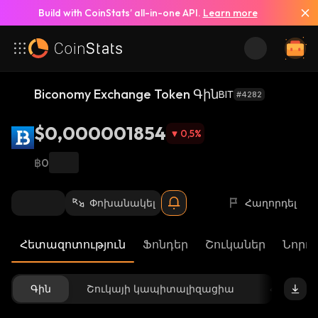
Build with CoinStats’ all-in-one API.
Learn more
Biconomy Exchange Token Գին
BIT
#4282
$0,000001854
0,5
%
฿0
Փոխանակել
Հաղորդել
Հետազոտություն
Ֆոնդեր
Շուկաներ
Նորու
Գին
Շուկայի կապիտալիզացիա
Հասանե