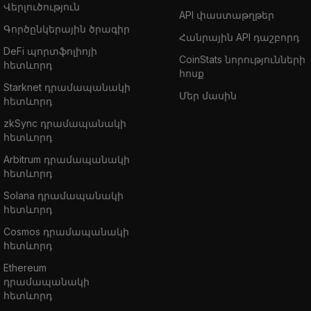
Վերլուծություն
API փաստաթղթեր
Գործընկերային ծրագիր
Հանրային API դաշբորդ
DeFi պորտֆոլիոյի
CoinStats նորությունների
հետևորդ
հոսք
Starknet դրամապանակի
Մեր մասին
հետևորդ
zkSync դրամապանակի
հետևորդ
Arbitrum դրամապանակի
հետևորդ
Solana դրամապանակի
հետևորդ
Cosmos դրամապանակի
հետևորդ
Ethereum
դրամապանակի
հետևորդ