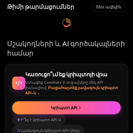
Կ
Կ
Թիմի թարմացումներ
Տես ավելին
Ա
:
Ա
:
Մշակողների և AI գործակալների
համար
Կառուցո՞ւմ եք կրիպտոյի վրա
Ստացեք CoinStats-ի տվյալները մեկ API
բանալիով։
Բացահայտեք լավագույն կրիպտո
API-ն
Կրիպտո API
Ի՞նչ է կրիպտո API-ն
Լավագույն կրիպտո API-ները