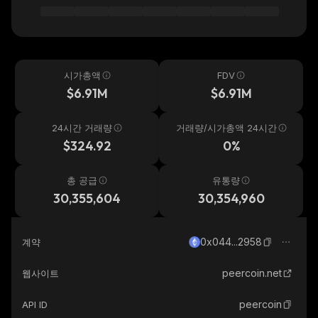
시가총액
FDV
$6.91M
$6.91M
24시간 거래량
거래량/시가총액 24시간
$324.92
0%
총 공급
유통량
30,355,604
30,354,960
0x044...2958
계약
peercoin.net
웹사이트
peercoin
API ID