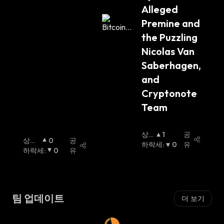
Alleged 
Premine and 
the Puzzling 
Nicolas Van 
Saberhagen, 
and 
Cryptonote 
Team
상
1
공
상승
0
공
승
하락세
:
0
유
세
하락세
:
:
0
유
세
:
팀 업데이트
더 보기