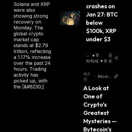
Solana and XRP
crashes on 
were also
Jan 27: BTC 
showing strong
recovery on
below 
Monday. The
$100k, XRP 
global crypto
under $3
market cap
stands at $2.79
trillion, reflecting
상
0
공
a 1.17% increase
승
하락세
:
0
유
over the past 24
세
:
hours. Trading
4년
activity has
•
Bitcoin.
전
picked up, with
com
the [&#8230;]
A Look at 
One of 
Crypto’s 
Greatest 
Mysteries — 
Bytecoin’s 