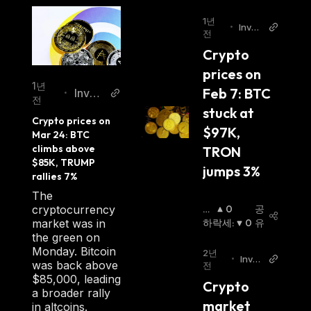
1년
•
Invez
전
z
Crypto 
prices on 
1년
Feb 7: BTC 
Invez
•
전
z
stuck at 
Crypto prices on 
$97K, 
Mar 24: BTC 
climbs above 
TRON 
$85K, TRUMP 
jumps 3%
rallies 7%
The
cryptocurrency
상
0
공
market was in
승
하락세
:
0
유
the green on
세
:
Monday. Bitcoin
2년
•
Invez
was back above
전
z
$85,000, leading
Crypto 
a broader rally
market 
in altcoins.