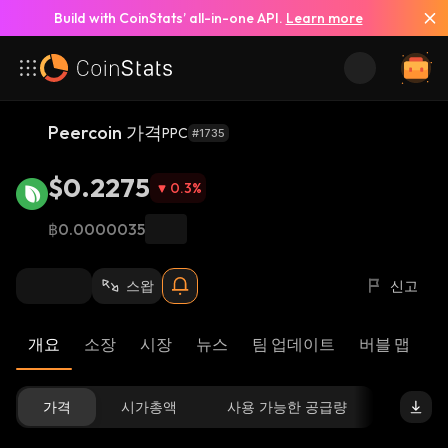
Build with CoinStats’ all-in-one API.
Learn more
Peercoin 가격
PPC
#1735
$0.2275
0.3
%
฿0.0000035
스왑
신고
개요
소장
시장
뉴스
팀 업데이트
버블 맵
리
가격
시가총액
사용 가능한 공급량