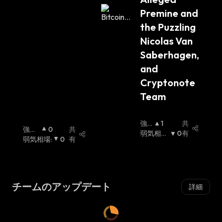
Premine and 
the Puzzling 
Nicolas Van 
Saberhagen, 
and 
Cryptonote 
Team
強
1
共
強気
0
共
気
弱気相場
0
有
相場
弱気相場
:
:
0
有
相
:
場
:
チームのアップデート
詳細