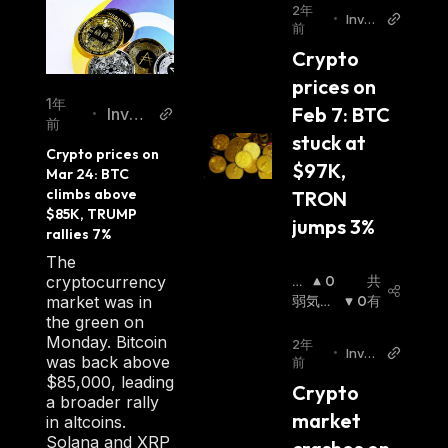
2年
•
Invez
前
z
Crypto 
prices on 
1年
Feb 7: BTC 
Invez
•
前
z
stuck at 
Crypto prices on 
$97K, 
Mar 24: BTC 
climbs above 
TRON 
$85K, TRUMP 
jumps 3%
rallies 7%
The
cryptocurrency
強
0
共
market was in
気
弱気相
0
有
the green on
相
場
:
Monday. Bitcoin
場
:
2年
•
Invez
was back above
前
z
$85,000, leading
Crypto 
a broader rally
market 
in altcoins.
Solana and XRP