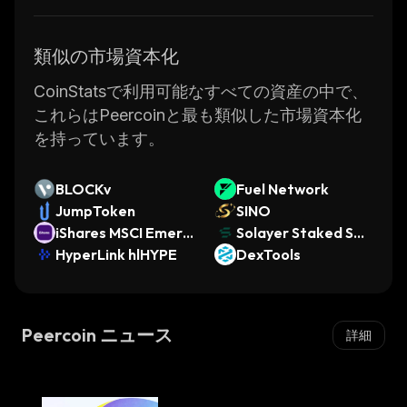
類似の市場資本化
CoinStatsで利用可能なすべての資産の中で、
これらはPeercoinと最も類似した市場資本化
を持っています。
BLOCKv
Fuel Network
JumpToken
SINO
iShares MSCI Emerg
Solayer Staked SO
ing Markets ETF (O
HyperLink hlHYPE
L
DexTools
ndo Tokenized ETF)
Peercoin ニュース
詳細