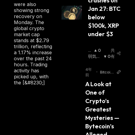
crashes on 
were also
Jan 27: BTC 
showing strong
recovery on
below 
Monday. The
$100k, XRP 
global crypto
under $3
market cap
stands at $2.79
trillion, reflecting
強
0
共
a 1.17% increase
気
弱気相
0
有
over the past 24
相
場
:
hours. Trading
場
:
4年
activity has
•
Bitcoin.
前
picked up, with
com
the [&#8230;]
A Look at 
One of 
Crypto’s 
Greatest 
Mysteries — 
Bytecoin’s 
Alleged 