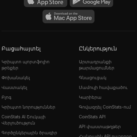
Բացահայտել
Ընկերություն
Կրիպտո պորտֆոլիո
Արտադրանքի
թրեքեր
թարմացումներ
Փոխանակել
Գնացուցակ
Վաստակել
Մամուլի հավաքածու
Բլոգ
Կարիերա
Կրիպտո նորություններ
Գովազդել CoinStats-ում
CoinStats AI Շուկայի
CoinStats API
Վերլուծություն
API փաստաթղթեր
Գործընկերային ծրագիր
Հանրային API դաշբորդ