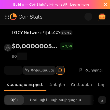
Build with CoinStats’ all-in-one API.
Learn more
LGCY Network Գին
LGCY
#10752
$0,000000595
2,3
%
5
฿0
Փոխանակել
Հաղորդել
Հետազոտություն
Ֆոնդեր
Շուկաներ
Նորու
Գին
Շուկայի կապիտալիզացիա
Հասանե