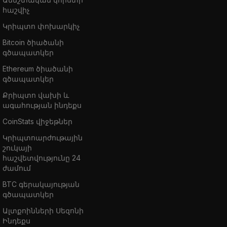
հաշվիչ
Կրիպտո փոխարկիչ
Bitcoin ծիածանի
գծապատկեր
Ethereum ծիածանի
գծապատկեր
Քրիպտո վախի և
ագահության ինդեքս
CoinStats վիջեթներ
Կրիպտոարժութային
շուկայի
հաշվետվությունը 24
ժամում
BTC գերակայության
գծապատկեր
Ալտքոինների Սեզոնի
Ինդեքս