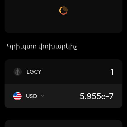
Կրիպտո փոխարկիչ
LGCY
USD