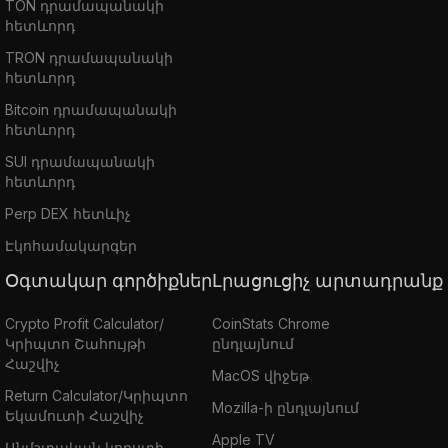
TON դրամապանակի
հետևորդ
TRON դրամապանակի
հետևորդ
Bitcoin դրամապանակի
հետևորդ
SUI դրամապանակի
հետևորդ
Perp DEX հետևիչ
Էկոհամակարգեր
Օգտակար գործիքներ
Լրացուցիչ արտադրանք
Crypto Profit Calculator/
CoinStats Chrome
Կրիպտո Շահույթի
ընդլայնում
Հաշվիչ
MacOS վիջեթ
Return Calculator/Կրիպտո
Mozilla-ի ընդլայնում
Եկամուտի Հաշվիչ
Apple TV
Անմշտական կորստի