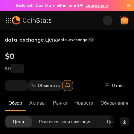
Build with CoinStats’ all-in-one API.
Learn more
data-exchange Цена
data-exchange
#0
$0
฿0
Обменять
Отчет
Обзор
Активы
Рынки
Новости
Обновления К
Цена
Рыночная капитализация
Доступное 