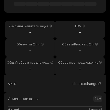
Рыночная капитализация
FDV
-
-
Объем за 24 ч.
Объем/Рын. кап. 24ч
-
-
Общий объем предложени
Оборотное предложение
я
-
-
data-exchange
API ID
Изменение цены
24H
Низкий
Высокий