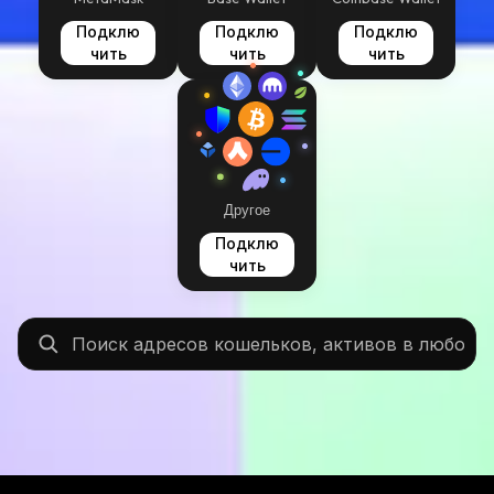
Подклю
Подклю
Подклю
чить
чить
чить
Другое
Подклю
чить