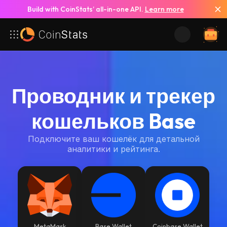
Build with CoinStats’ all-in-one API.
Learn more
Проводник и трекер
кошельков Base
Подключите ваш кошелёк для детальной
аналитики и рейтинга.
MetaMask
Base Wallet
Coinbase Wallet