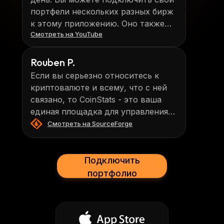
портфели нескольких разных бирж
к этому приложению. Оно также
Смотреть на YouTube
покажет ваше процентное
распределение криптовалюты,
которой вы владеете.
Rouben P.
Если вы серьезно относитесь к
криптовалюте и всему, что с ней
связано, то CoinStats - это ваша
единая площадка для управления
всеми вашими цифровыми
Смотреть на SourceForge
активами.
Подключить
портфолио