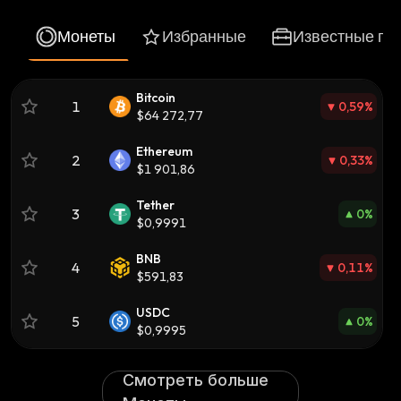
Монеты
Избранные
Известные по
Bitcoin
1
0,59
%
$64 272,77
Ethereum
2
0,33
%
$1 901,86
Tether
3
0
%
$0,9991
BNB
4
0,11
%
$591,83
USDC
5
0
%
$0,9995
Смотреть больше