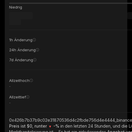
Niedrig
1h Änderung
24h Änderung
7d Änderung
Allzeithoch
-
Allzeittief
-
0x426b7b37b9c02e31870536d4c2fbde756d4e4444_binance
Preis ist $0, runter
-%
in den letzten 24 Stunden, und die L
Marktkapitalisierung ist
-
. Es hat ein zirkulierendes
Angebot v