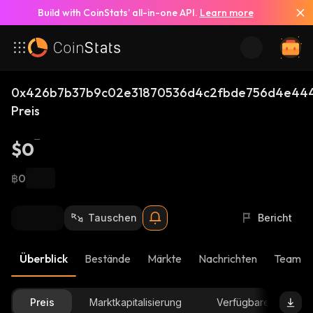
Build with CoinStats’ all-in-one API.
Learn more
0x426b7b37b9c02e31870536d4c2fbde756d4e444
Preis
$0
฿0
Tauschen
Bericht
Überblick
Bestände
Märkte
Nachrichten
Team-U
Preis
Marktkapitalisierung
Verfügbare Menge