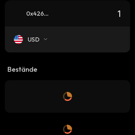
0x426b7b37b9c02e31870536d4c2fbde756d4e4444_binance_smart
USD
Bestände