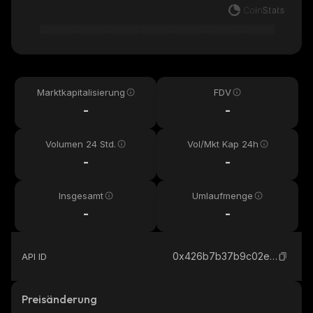
Marktkapitalisierung
FDV
-
-
Volumen 24 Std.
Vol/Mkt Kap 24h
-
-
Insgesamt
Umlaufmenge
-
-
0x426b7b37b9c02e31870536d4c2fbde756d4e4444_binance_smart
API ID
Preisänderung