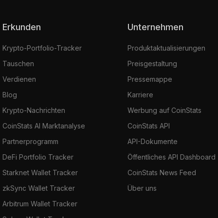
Erkunden
Unternehmen
Krypto-Portfolio-Tracker
Produktaktualisierungen
Tauschen
Preisgestaltung
Verdienen
Pressemappe
Blog
Karriere
Krypto-Nachrichten
Werbung auf CoinStats
CoinStats AI Marktanalyse
CoinStats API
Partnerprogramm
API-Dokumente
DeFi Portfolio Tracker
Öffentliches API Dashboard
Starknet Wallet Tracker
CoinStats News Feed
zkSync Wallet Tracker
Über uns
Arbitrum Wallet Tracker