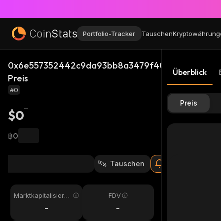
Portfolio-Tracker
Tauschen
Kryptowährung
0x6e557352442c9da93bb8a3479f4025fc3a1c4444
Überblick
Preis
#0
Preis
$0
฿0
Tauschen
Marktkapitalisieru
FDV
ng
-
-