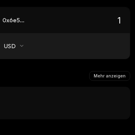
0x6e557352442c9da93bb8a3479f4025fc3a1c4444_binance_smart
USD
Mehr anzeigen