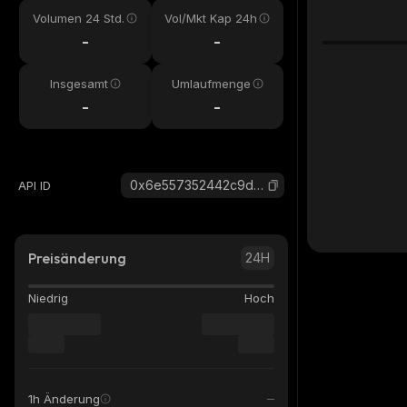
Volumen 24 Std.
Vol/Mkt Kap 24h
-
-
Insgesamt
Umlaufmenge
-
-
0x6e557352442c9da93bb8a3479f4025fc3a1c4444_binance_smart
API ID
Preisänderung
24H
Niedrig
Hoch
1h Änderung