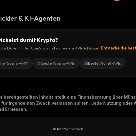
ickler & KI-Agenten
ickelst du mit Krypto?
r die Daten hinter CoinStats mit nur einem API-Schlüssel.
Entdecke die bes
ine Krypto-API?
Beste Krypto-APIs
Beste Wallet-APIs
ns bereitgestellten Inhalts stellt eine Finanzberatung über Mü
h für irgendeinen Zweck verlassen sollten. Jede Nutzung oder 
und Ermessen.
In Kontakt bleiben