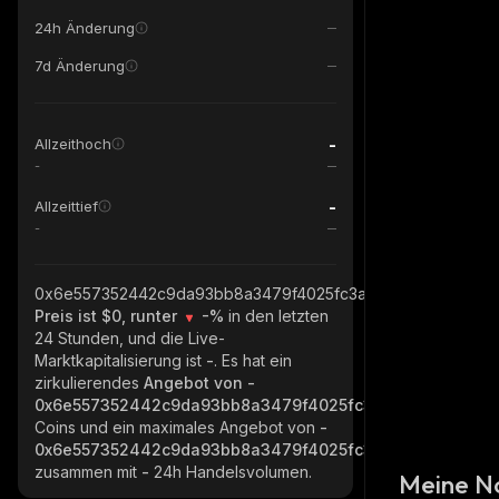
24h Änderung
7d Änderung
-
Allzeithoch
-
-
Allzeittief
-
0x6e557352442c9da93bb8a3479f4025fc3a1c4444_binance_s
Preis ist $0, runter
-%
in den letzten
24 Stunden, und die Live-
Marktkapitalisierung ist
-
. Es hat ein
zirkulierendes
Angebot von
-
0x6e557352442c9da93bb8a3479f4025fc3a1c4444_binanc
Coins und ein maximales Angebot von
-
0x6e557352442c9da93bb8a3479f4025fc3a1c4444_binanc
zusammen mit
-
24h Handelsvolumen.
Meine N