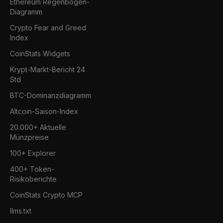
Ethereum Regenbogen-
Diagramm
Crypto Fear and Greed
Index
CoinStats Widgets
Krypt-Markt-Bericht 24
Std
BTC-Dominanzdiagramm
Altcoin-Saison-Index
20.000+ Aktuelle
Münzpreise
100+ Explorer
400+ Token-
Risikoberichte
CoinStats Crypto MCP
llms.txt