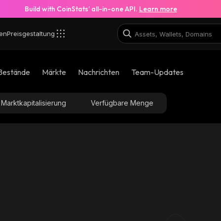
Build with CoinStats’ all-in-one API.
Learn more
en
Preisgestaltung
_binance_smart
Bestände
Märkte
Nachrichten
Team-Updates
0x6e557352442c9da93bb8a3479f4025fc3a1c4
Marktkapitalisierung
Verfügbare Menge