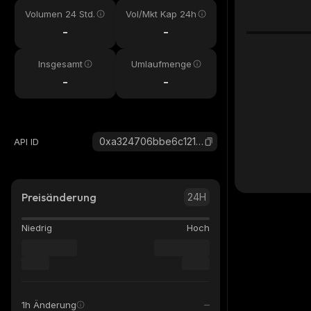
Volumen 24 Std.
Vol/Mkt Kap 24h
-
-
Insgesamt
Umlaufmenge
-
-
0xa324706bbe6c121012b0f2ce3fd67f50202cc477_robinhood
API ID
Preisänderung
24H
Niedrig
Hoch
1h Änderung