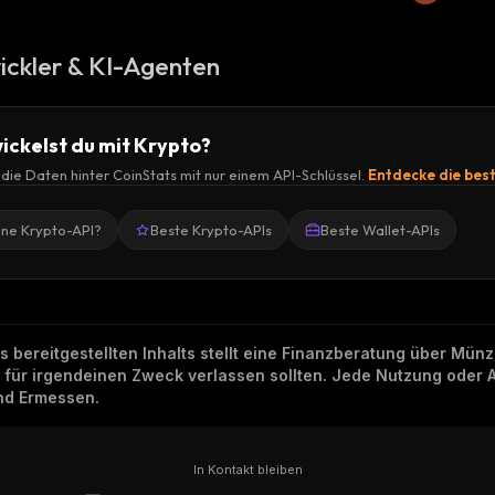
ickler & KI-Agenten
ickelst du mit Krypto?
r die Daten hinter CoinStats mit nur einem API-Schlüssel.
Entdecke die bes
ine Krypto-API?
Beste Krypto-APIs
Beste Wallet-APIs
ns bereitgestellten Inhalts stellt eine Finanzberatung über Mü
h für irgendeinen Zweck verlassen sollten. Jede Nutzung oder 
und Ermessen.
In Kontakt bleiben