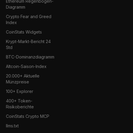
Ethereum Regenbogen-
Diagramm
Crypto Fear and Greed
Index
CoinStats Widgets
Krypt-Markt-Bericht 24
Std
BTC-Dominanzdiagramm
Altcoin-Saison-Index
20.000+ Aktuelle
Münzpreise
100+ Explorer
400+ Token-
Risikoberichte
CoinStats Crypto MCP
llms.txt