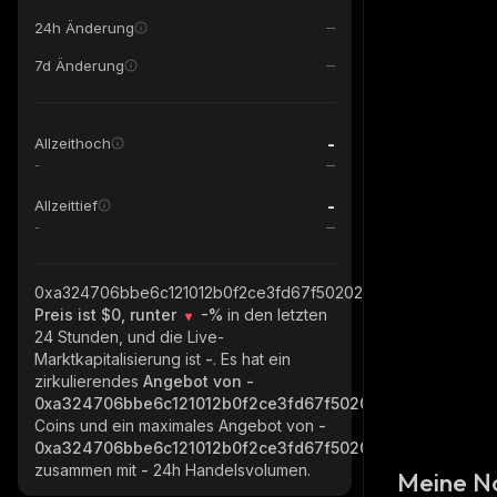
24h Änderung
7d Änderung
-
Allzeithoch
-
-
Allzeittief
-
0xa324706bbe6c121012b0f2ce3fd67f50202cc477_robinhood
Preis ist $0, runter
-%
in den letzten
24 Stunden, und die Live-
Marktkapitalisierung ist
-
. Es hat ein
zirkulierendes
Angebot von
-
0xa324706bbe6c121012b0f2ce3fd67f50202cc477_robinho
Coins und ein maximales Angebot von
-
0xa324706bbe6c121012b0f2ce3fd67f50202cc477_robinho
zusammen mit
-
24h Handelsvolumen.
Meine N