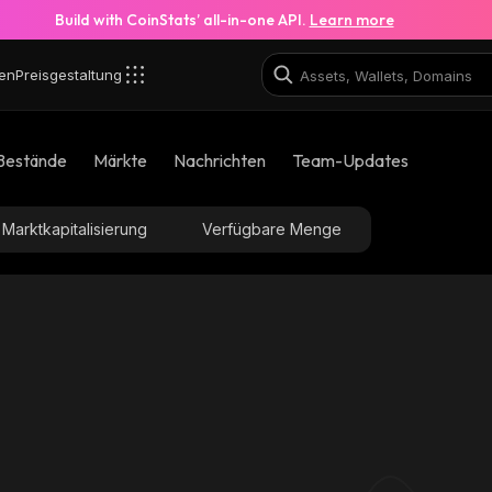
Build with CoinStats’ all-in-one API.
Learn more
en
Preisgestaltung
robinhood
Bestände
Märkte
Nachrichten
Team-Updates
0xa324706bbe6c121012b0f2ce3fd67f50202cc477_rob
Marktkapitalisierung
Verfügbare Menge