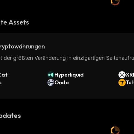
te Assets
ryptowährungen
t der größten Veränderung in einzigartigen Seitenaufru
Cat
Hyperliquid
XR
s
Ondo
Tut
pdates