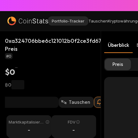
Portfolio-Tracker
Tauschen
Kryptowährung
0xa324706bbe6c121012b0f2ce3fd67f50202cc477_
Überblick
Preis
#0
Preis
$0
฿0
Tauschen
Marktkapitalisieru
FDV
ng
-
-