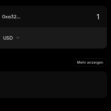
0xa324706bbe6c121012b0f2ce3fd67f50202cc477_robinhood
USD
Mehr anzeigen