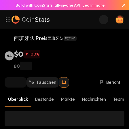
Build with CoinStats’ all-in-one API.
Learn more
西班牙队 Preis
西班牙队
#21141
$0
100
%
฿0
Tauschen
Bericht
Überblick
Bestände
Märkte
Nachrichten
Team-U