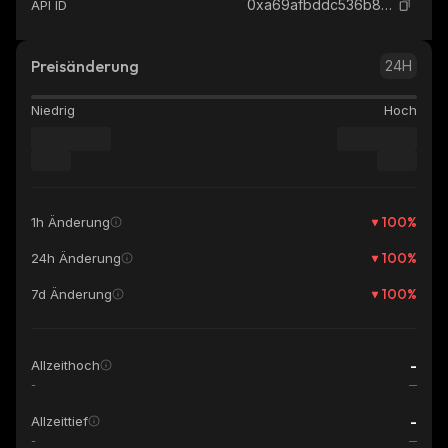
0xa69afbddc536b86573f933a15a9589f8f01a7777_binance_smart
API ID
Preisänderung
24H
Niedrig
Hoch
100
%
1h Änderung
100
%
24h Änderung
100
%
7d Änderung
-
Allzeithoch
-
-
Allzeittief
-