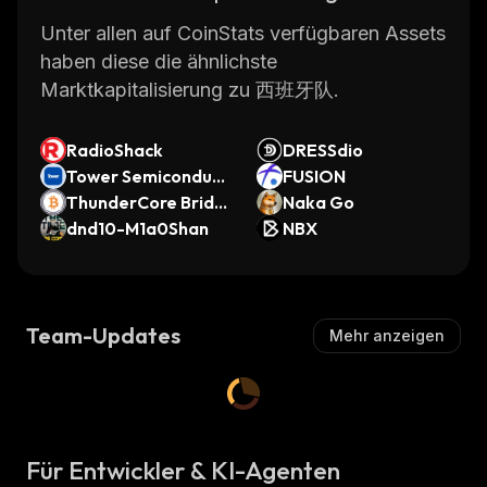
Unter allen auf CoinStats verfügbaren Assets
haben diese die ähnlichste
Marktkapitalisierung zu 西班牙队.
RadioShack
DRESSdio
Tower Semiconduct
FUSION
or (Ondo Tokenize
ThunderCore Bridg
Naka Go
d)
ed TT-WBTC (Thun
dnd10-M1a0Shan
NBX
derCore)
Team-Updates
Mehr anzeigen
Für Entwickler & KI-Agenten