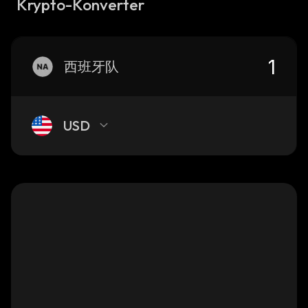
Krypto-Konverter
西班牙队
USD