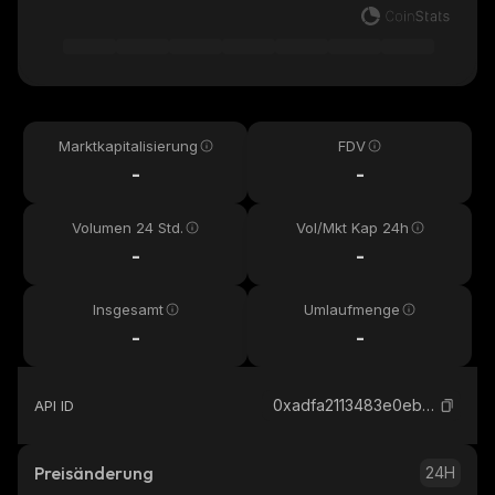
Marktkapitalisierung
FDV
-
-
Volumen 24 Std.
Vol/Mkt Kap 24h
-
-
Insgesamt
Umlaufmenge
-
-
0xadfa2113483e0ebc2ab7f381023b851ff629c53f_base
API ID
Preisänderung
24H