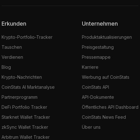
Erkunden
Unternehmen
Krypto-Portfolio-Tracker
Produktaktualisierungen
Tauschen
Preisgestaltung
Verdienen
Pressemappe
Blog
Karriere
Krypto-Nachrichten
Werbung auf CoinStats
CoinStats AI Marktanalyse
CoinStats API
Partnerprogramm
API-Dokumente
DeFi Portfolio Tracker
Öffentliches API Dashboard
Starknet Wallet Tracker
CoinStats News Feed
zkSync Wallet Tracker
Über uns
Arbitrum Wallet Tracker