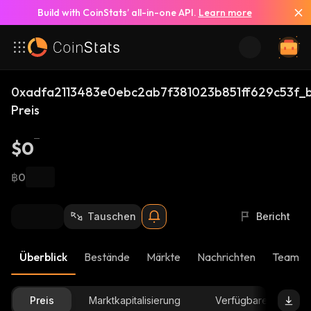
Build with CoinStats’ all-in-one API.
Learn more
0xadfa2113483e0ebc2ab7f381023b851ff629c53f_
Preis
$0
฿0
Tauschen
Bericht
Überblick
Bestände
Märkte
Nachrichten
Team-U
Preis
Marktkapitalisierung
Verfügbare Menge