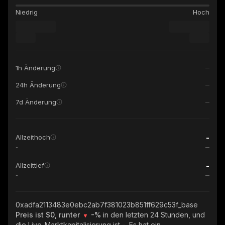
Niedrig
Hoch
1h Änderung
24h Änderung
7d Änderung
-
Allzeithoch
-
-
Allzeittief
-
0xadfa2113483e0ebc2ab7f381023b851ff629c53f_base
Preis ist $0, runter
-%
in den letzten 24 Stunden, und
die Live-Marktkapitalisierung ist
-
. Es hat ein