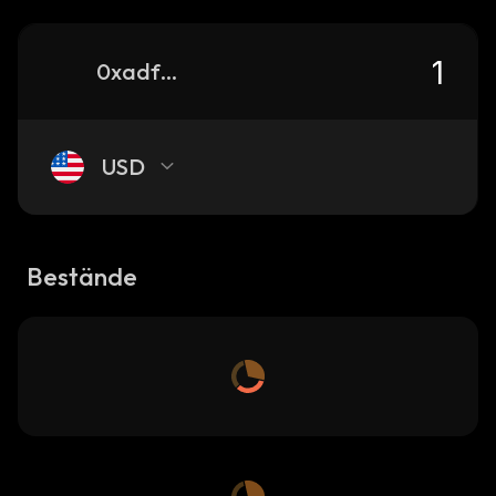
0xadfa2113483e0ebc2ab7f381023b851ff629c53f_base
USD
Bestände