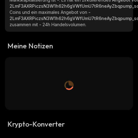
2LmF3AXRPiczsN3W1h62h6gVWfUmU7tR6neAyZbqpump_so
Coins und ein maximales Angebot von
-
2LmF3AXRPiczsN3W1h62h6gVWfUmU7tR6neAyZbqpump_so
zusammen mit
-
24h Handelsvolumen.
Meine Notizen
Krypto-Konverter