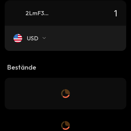
2LmF3AXRPiczsN3W1h62h6gVWfUmU7tR6neAyZbqpump_solana
USD
Bestände