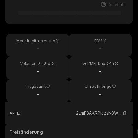
Marktkapitalisierung
FDV
-
-
Volumen 24 Std.
Vol/Mkt Kap 24h
-
-
Insgesamt
Umlaufmenge
-
-
2LmF3AXRPiczsN3W1h62h6gVWfUmU7tR6neAyZbqpump_solana
API ID
Preisänderung