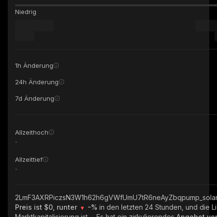
Niedrig
1h Änderung
24h Änderung
7d Änderung
Allzeithoch
-
Allzeittief
-
2LmF3AXRPiczsN3W1h62h6gVWfUmU7tR6neAyZbqpump_sola
Preis ist $0, runter
-%
in den letzten 24 Stunden, und die L
Marktkapitalisierung ist
-
. Es hat ein zirkulierendes
Angebot v