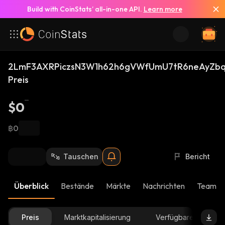
Build with CoinStats’ all-in-one API.
Learn more
2LmF3AXRPiczsN3W1h62h6gVWfUmU7tR6neAyZbq
Preis
$0
฿0
Tauschen
Bericht
Überblick
Bestände
Märkte
Nachrichten
Team-U
Preis
Marktkapitalisierung
Verfügbare Menge