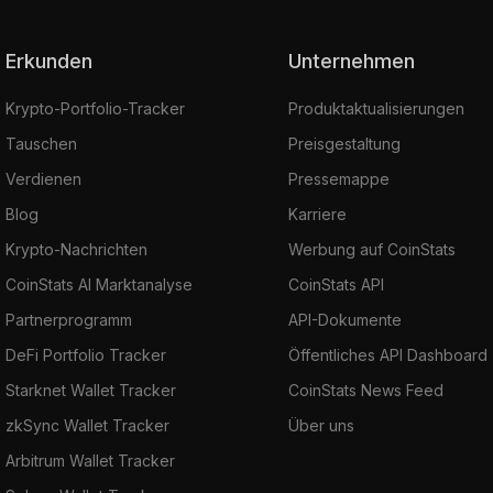
Erkunden
Unternehmen
Krypto-Portfolio-Tracker
Produktaktualisierungen
Tauschen
Preisgestaltung
Verdienen
Pressemappe
Blog
Karriere
Krypto-Nachrichten
Werbung auf CoinStats
CoinStats AI Marktanalyse
CoinStats API
Partnerprogramm
API-Dokumente
DeFi Portfolio Tracker
Öffentliches API Dashboard
Starknet Wallet Tracker
CoinStats News Feed
zkSync Wallet Tracker
Über uns
Arbitrum Wallet Tracker