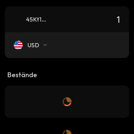
45Kt1mykq7kQWq2kLs1mfEHJmDLiiTk2rFKvkYX9pump_solana
USD
Bestände