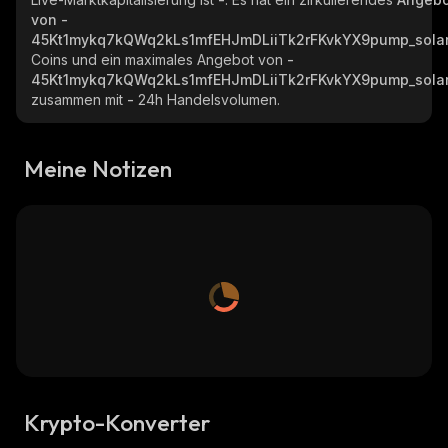
von
-
45Kt1mykq7kQWq2kLs1mfEHJmDLiiTk2rFKvkYX9pump_sola
Coins und ein maximales Angebot von
-
45Kt1mykq7kQWq2kLs1mfEHJmDLiiTk2rFKvkYX9pump_sola
zusammen mit
-
24h Handelsvolumen.
Meine Notizen
Krypto-Konverter