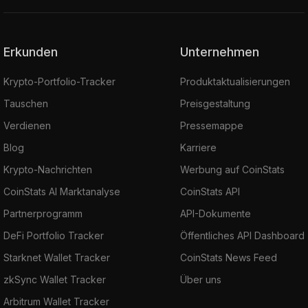
Erkunden
Unternehmen
Krypto-Portfolio-Tracker
Produktaktualisierungen
Tauschen
Preisgestaltung
Verdienen
Pressemappe
Blog
Karriere
Krypto-Nachrichten
Werbung auf CoinStats
CoinStats AI Marktanalyse
CoinStats API
Partnerprogramm
API-Dokumente
DeFi Portfolio Tracker
Öffentliches API Dashboard
Starknet Wallet Tracker
CoinStats News Feed
zkSync Wallet Tracker
Über uns
Arbitrum Wallet Tracker