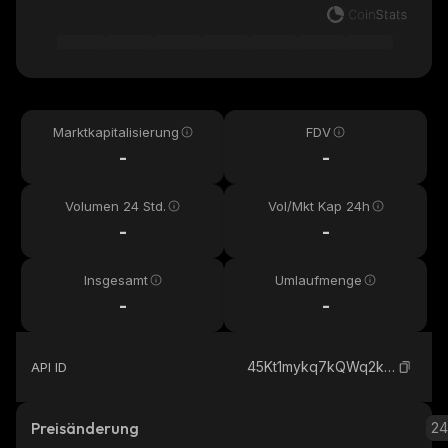
Marktkapitalisierung
FDV
-
-
Volumen 24 Std.
Vol/Mkt Kap 24h
-
-
Insgesamt
Umlaufmenge
-
-
45Kt1mykq7kQWq2kLs1mfEHJmDLiiTk2rFKvkYX9pump_solana
API ID
Preisänderung
2