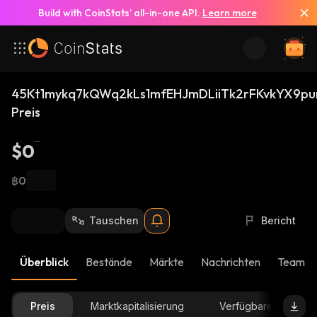
Build with CoinStats’ all-in-one API.
Learn more
45Kt1mykq7kQWq2kLs1mfEHJmDLiiTk2rFKvkYX9pu
Preis
$0
฿0
Tauschen
Bericht
Überblick
Bestände
Märkte
Nachrichten
Team-U
Preis
Marktkapitalisierung
Verfügbare Menge