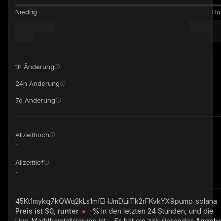
Niedrig
Ho
1h Änderung
24h Änderung
7d Änderung
Allzeithoch
-
Allzeittief
-
45Kt1mykq7kQWq2kLs1mfEHJmDLiiTk2rFKvkYX9pump_solana
Preis ist $0, runter
-%
in den letzten 24 Stunden, und die
Live-Marktkapitalisierung ist
-
. Es hat ein zirkulierendes
Angebo