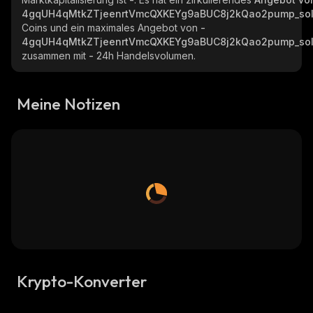
4gqUH4qMtkZTjeenrtVmcQXKEYg9aBUC8j2kQao2pump_so
Coins und ein maximales Angebot von
-
4gqUH4qMtkZTjeenrtVmcQXKEYg9aBUC8j2kQao2pump_so
zusammen mit
-
24h Handelsvolumen.
Meine Notizen
Krypto-Konverter