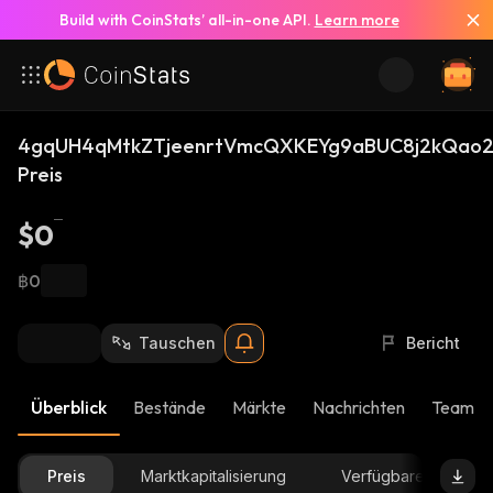
Build with CoinStats’ all-in-one API.
Learn more
4gqUH4qMtkZTjeenrtVmcQXKEYg9aBUC8j2kQao2
Preis
$0
฿0
Tauschen
Bericht
Überblick
Bestände
Märkte
Nachrichten
Team-U
Preis
Marktkapitalisierung
Verfügbare Menge