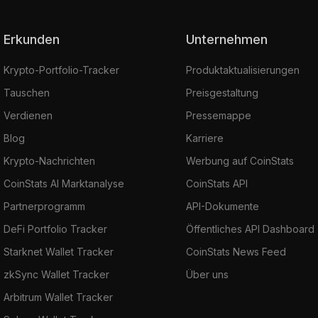
Erkunden
Unternehmen
Krypto-Portfolio-Tracker
Produktaktualisierungen
Tauschen
Preisgestaltung
Verdienen
Pressemappe
Blog
Karriere
Krypto-Nachrichten
Werbung auf CoinStats
CoinStats AI Marktanalyse
CoinStats API
Partnerprogramm
API-Dokumente
DeFi Portfolio Tracker
Öffentliches API Dashboard
Starknet Wallet Tracker
CoinStats News Feed
zkSync Wallet Tracker
Über uns
Arbitrum Wallet Tracker