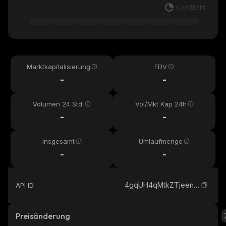
Marktkapitalisierung
FDV
-
-
Volumen 24 Std.
Vol/Mkt Kap 24h
-
-
Insgesamt
Umlaufmenge
-
-
4gqUH4qMtkZTjeenrtVmcQXKEYg9aBUC8j2kQao2pump_solana
API ID
Preisänderung