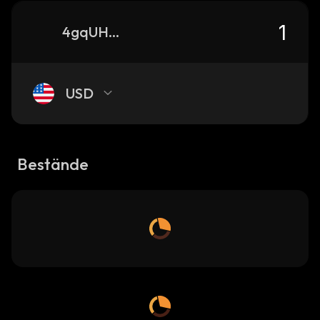
4gqUH4qMtkZTjeenrtVmcQXKEYg9aBUC8j2kQao2pump_solana
USD
Bestände