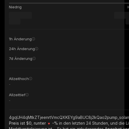
Niedrig
1h Änderung
24h Änderung
7d Änderung
Allzeithoch
-
Allzeittief
-
4gqUH4qMtkZTjeenrtVmcQXKEYg9aBUC8j2kQao2pump_sola
Preis ist $0, runter
-%
in den letzten 24 Stunden, und die L
Marktkapitalisierung ist
-
. Es hat ein zirkulierendes
Angebot v