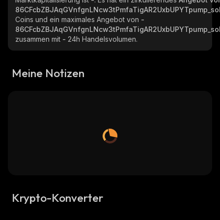
86CFcbZBJAqGVnfgnLNcw3tPmfaTigAR2UxbUPYTpump_so
Coins und ein maximales Angebot von
-
86CFcbZBJAqGVnfgnLNcw3tPmfaTigAR2UxbUPYTpump_so
zusammen mit
-
24h Handelsvolumen.
Meine Notizen
Krypto-Konverter