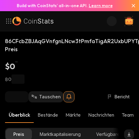
Build with CoinStats’ all-in-one API.
Learn more
86CFcbZBJAqGVnfgnLNcw3tPmfaTigAR2UxbUPYT
Preis
$0
฿0
Tauschen
Bericht
Überblick
Bestände
Märkte
Nachrichten
Team-U
Preis
Marktkapitalisierung
Verfügbare Menge