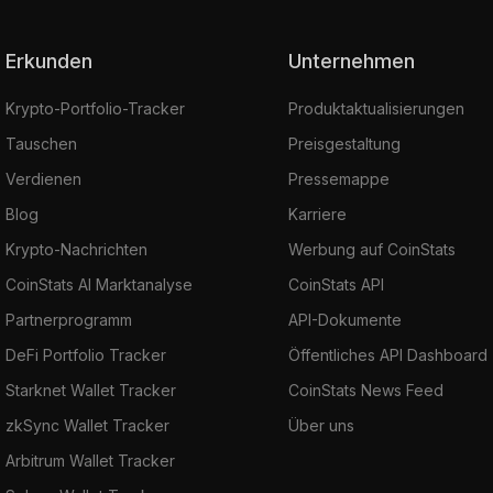
Erkunden
Unternehmen
Krypto-Portfolio-Tracker
Produktaktualisierungen
Tauschen
Preisgestaltung
Verdienen
Pressemappe
Blog
Karriere
Krypto-Nachrichten
Werbung auf CoinStats
CoinStats AI Marktanalyse
CoinStats API
Partnerprogramm
API-Dokumente
DeFi Portfolio Tracker
Öffentliches API Dashboard
Starknet Wallet Tracker
CoinStats News Feed
zkSync Wallet Tracker
Über uns
Arbitrum Wallet Tracker