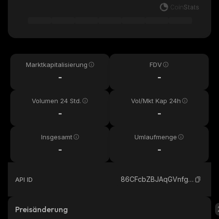
Marktkapitalisierung
FDV
-
-
Volumen 24 Std.
Vol/Mkt Kap 24h
-
-
Insgesamt
Umlaufmenge
-
-
86CFcbZBJAqGVnfgnLNcw3tPmfaTigAR2UxbUPYTpump_solana
API ID
Preisänderung