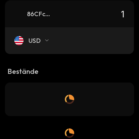
86CFcbZBJAqGVnfgnLNcw3tPmfaTigAR2UxbUPYTpump_solana
USD
Bestände