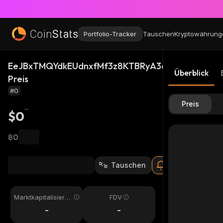
Portfolio-Tracker
Tauschen
Kryptowährung
EeJBxTMQYdkEUdnxfMf3z8KTBRyA3qU6H2PKuN4fK
Überblick
Preis
#0
Preis
$0
฿0
Tauschen
Marktkapitalisieru
FDV
ng
-
-