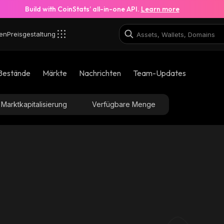
Build with CoinStats’ all-in-one API.
Learn more
en
Preisgestaltung
rFw_solana
Bestände
Märkte
Nachrichten
Team-Updates
EeJBxTMQYdkEUdnxfMf3z8KTBRyA3qU6H2PKuN4fKr
Marktkapitalisierung
Verfügbare Menge