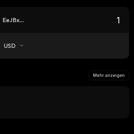
EeJBxTMQYdkEUdnxfMf3z8KTBRyA3qU6H2PKuN4fKrFw_solana
USD
Mehr anzeigen