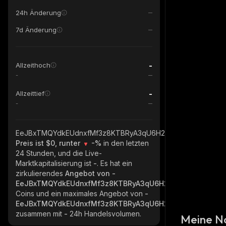
24h Änderung
7d Änderung
-
Allzeithoch
-
-
Allzeittief
-
EeJBxTMQYdkEUdnxfMf3z8KTBRyA3qU6H2PKuN4fKrFw_sola
Preis ist $0, runter
-%
in den letzten
24 Stunden, und die Live-
Marktkapitalisierung ist
-
. Es hat ein
zirkulierendes
Angebot von
-
EeJBxTMQYdkEUdnxfMf3z8KTBRyA3qU6H2PKuN4fKrFw_so
Coins und ein maximales Angebot von
-
EeJBxTMQYdkEUdnxfMf3z8KTBRyA3qU6H2PKuN4fKrFw_so
zusammen mit
-
24h Handelsvolumen.
Meine N