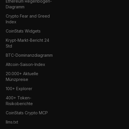
Ethereum Regenbogen-
Diagramm
Crypto Fear and Greed
Index
CoinStats Widgets
Krypt-Markt-Bericht 24
Std
BTC-Dominanzdiagramm
Altcoin-Saison-Index
20.000+ Aktuelle
Münzpreise
100+ Explorer
400+ Token-
Risikoberichte
CoinStats Crypto MCP
llms.txt