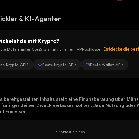
ickler & KI-Agenten
ickelst du mit Krypto?
r die Daten hinter CoinStats mit nur einem API-Schlüssel.
Entdecke die bes
ine Krypto-API?
Beste Krypto-APIs
Beste Wallet-APIs
ns bereitgestellten Inhalts stellt eine Finanzberatung über Mü
h für irgendeinen Zweck verlassen sollten. Jede Nutzung oder 
und Ermessen.
In Kontakt bleiben