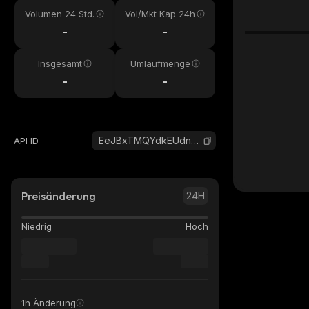
Volumen 24 Std.
Vol/Mkt Kap 24h
-
-
Insgesamt
Umlaufmenge
-
-
EeJBxTMQYdkEUdnxfMf3z8KTBRyA3qU6H2PKuN4fKrFw_solana
API ID
Preisänderung
24H
Niedrig
Hoch
1h Änderung