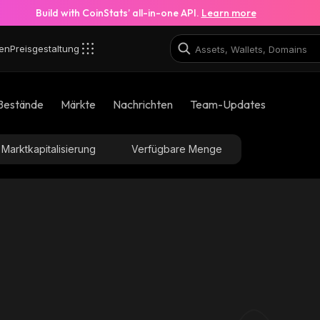
Build with CoinStats’ all-in-one API.
Learn more
en
Preisgestaltung
ump_solana
Bestände
Märkte
Nachrichten
Team-Updates
FADNLNo4xc8ot3bcgbHFQuuSKg93jKfpR8pcCR76pump
Marktkapitalisierung
Verfügbare Menge