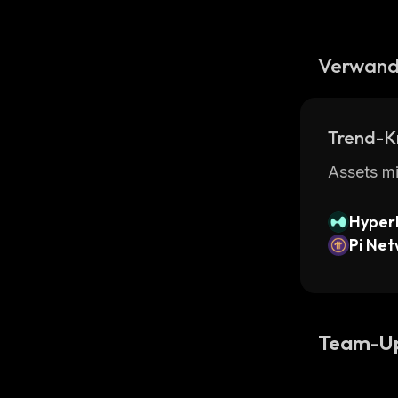
Verwand
Trend-K
Assets mi
Hyperl
Pi Ne
Team-U