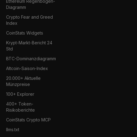
Ethereum Regenbogen-
Diagramm
Crypto Fear and Greed
Index
CoinStats Widgets
Krypt-Markt-Bericht 24
Std
BTC-Dominanzdiagramm
Altcoin-Saison-Index
20.000+ Aktuelle
Münzpreise
100+ Explorer
400+ Token-
Risikoberichte
CoinStats Crypto MCP
llms.txt