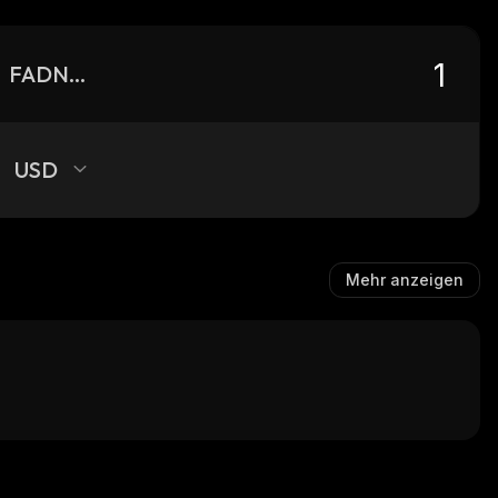
FADNLNo4xc8ot3bcgbHFQuuSKg93jKfpR8pcCR76pump_solana
USD
Mehr anzeigen