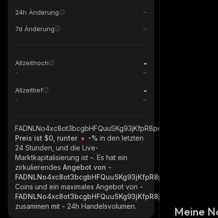
24h Änderung
7d Änderung
-
Allzeithoch
-
-
Allzeittief
-
FADNLNo4xc8ot3bcgbHFQuuSKg93jKfpR8pcCR76pump_solan
Preis ist $0, runter
-%
in den letzten
24 Stunden, und die Live-
Marktkapitalisierung ist
-
. Es hat ein
zirkulierendes
Angebot von
-
FADNLNo4xc8ot3bcgbHFQuuSKg93jKfpR8pcCR76pump_sol
Coins und ein maximales Angebot von
-
FADNLNo4xc8ot3bcgbHFQuuSKg93jKfpR8pcCR76pump_sol
zusammen mit
-
24h Handelsvolumen.
Meine N