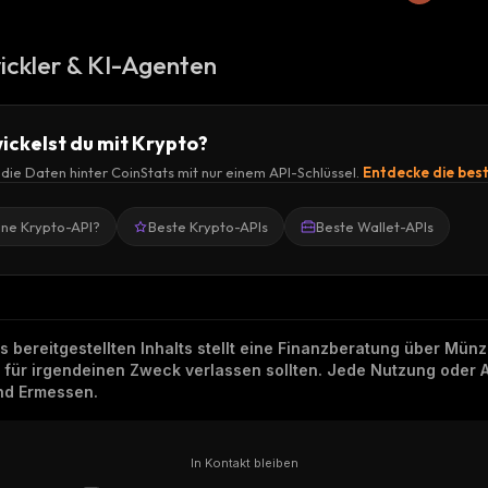
ickler & KI-Agenten
ickelst du mit Krypto?
r die Daten hinter CoinStats mit nur einem API-Schlüssel.
Entdecke die bes
ine Krypto-API?
Beste Krypto-APIs
Beste Wallet-APIs
ns bereitgestellten Inhalts stellt eine Finanzberatung über Mü
h für irgendeinen Zweck verlassen sollten. Jede Nutzung oder 
und Ermessen.
In Kontakt bleiben