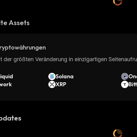
te Assets
ryptowährungen
t der größten Veränderung in einzigartigen Seitenaufru
iquid
Solana
On
twork
XRP
Bit
pdates