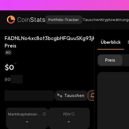
Portfolio-Tracker
Tauschen
Kryptowährung
FADNLNo4xc8ot3bcgbHFQuuSKg93jKfpR8pcCR76p
Überblick
Preis
#0
Preis
$0
฿0
Tauschen
Marktkapitalisieru
FDV
ng
-
-