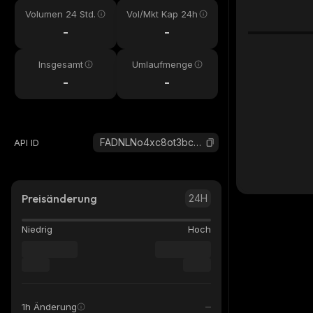
Volumen 24 Std.
Vol/Mkt Kap 24h
-
-
Insgesamt
Umlaufmenge
-
-
FADNLNo4xc8ot3bcgbHFQuuSKg93jKfpR8pcCR76pump_solana
API ID
Preisänderung
24H
Niedrig
Hoch
1h Änderung