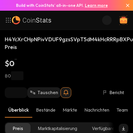
Build with CoinStats’ all-in-one API.
Learn more
H4YcXrCHpNPivVDUF9gzsSVpT5dM4kHcRRRpBXPub
Preis
$0
฿0
Tauschen
Bericht
Überblick
Bestände
Märkte
Nachrichten
Team-U
Preis
Marktkapitalisierung
Verfügbare Menge