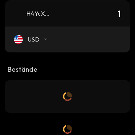
H4YcXrCHpNPivVDUF9gzsSVpT5dM4kHcRRRpBXPubonk_solana
USD
Bestände