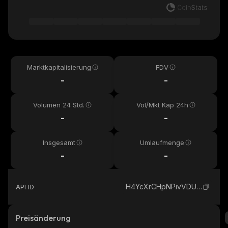
Marktkapitalisierung
FDV
-
-
Volumen 24 Std.
Vol/Mkt Kap 24h
-
-
Insgesamt
Umlaufmenge
-
-
H4YcXrCHpNPivVDUF9gzsSVpT5dM4kHcRRRpBXPubonk_solana
API ID
Preisänderung