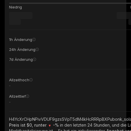
Niedrig
1h Änderung
24h Änderung
7d Änderung
Allzeithoch
-
Allzeittief
-
H4YcXrCHpNPivVDUF9gzsSVpT5dM4kHcRRRpBXPubonk_sol
Preis ist $0, runter
-%
in den letzten 24 Stunden, und die L
Marktkapitalisierung ist
-
. Es hat ein zirkulierendes
Angebot v