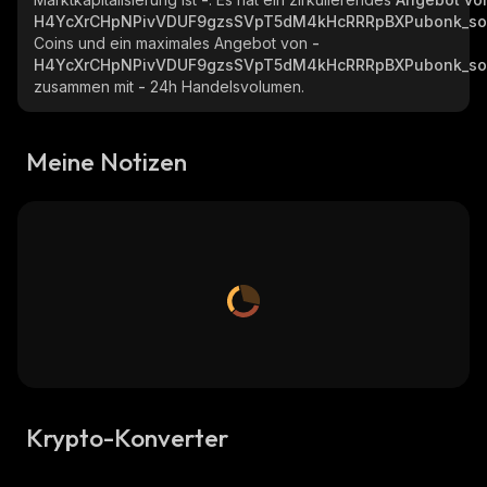
H4YcXrCHpNPivVDUF9gzsSVpT5dM4kHcRRRpBXPubonk_so
Coins und ein maximales Angebot von
-
H4YcXrCHpNPivVDUF9gzsSVpT5dM4kHcRRRpBXPubonk_so
zusammen mit
-
24h Handelsvolumen.
Meine Notizen
Krypto-Konverter