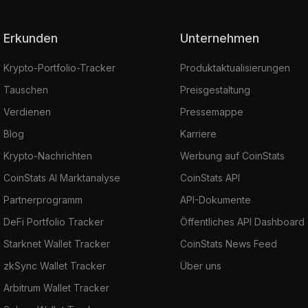
Erkunden
Unternehmen
Krypto-Portfolio-Tracker
Produktaktualisierungen
Tauschen
Preisgestaltung
Verdienen
Pressemappe
Blog
Karriere
Krypto-Nachrichten
Werbung auf CoinStats
CoinStats AI Marktanalyse
CoinStats API
Partnerprogramm
API-Dokumente
DeFi Portfolio Tracker
Öffentliches API Dashboard
Starknet Wallet Tracker
CoinStats News Feed
zkSync Wallet Tracker
Über uns
Arbitrum Wallet Tracker