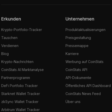
Erkunden
Unternehmen
Krypto-Portfolio-Tracker
Produktaktualisierungen
Tauschen
Preisgestaltung
Verdienen
Pressemappe
Blog
Karriere
Krypto-Nachrichten
Werbung auf CoinStats
CoinStats AI Marktanalyse
CoinStats API
Partnerprogramm
API-Dokumente
DeFi Portfolio Tracker
Öffentliches API Dashboard
Starknet Wallet Tracker
CoinStats News Feed
zkSync Wallet Tracker
Über uns
Arbitrum Wallet Tracker