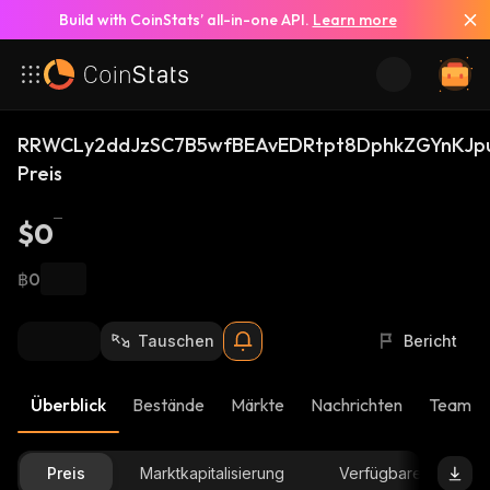
Build with CoinStats’ all-in-one API.
Learn more
RRWCLy2ddJzSC7B5wfBEAvEDRtpt8DphkZGYnKJp
Preis
$0
฿0
Tauschen
Bericht
Überblick
Bestände
Märkte
Nachrichten
Team-U
Preis
Marktkapitalisierung
Verfügbare Menge