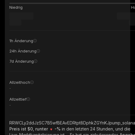
Niedrig
H
1h Änderung
24h Änderung
7d Änderung
Allzeithoch
-
Allzeittief
-
RRWCLy2ddJzSC7B5wfBEAvEDRtpt8DphkZGYnKJpump_solan
Preis ist $0, runter
-%
in den letzten 24 Stunden, und die
Live-Marktkapitalisierung ist
-
. Es hat ein zirkulierendes
Angebo