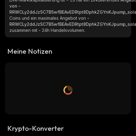
von
-
RRWCLy2ddJzSC7B5wfBEAvEDRtpt8DphkZGYnKJpump_sol
Coins und ein maximales Angebot von
-
RRWCLy2ddJzSC7B5wfBEAvEDRtpt8DphkZGYnKJpump_sol
zusammen mit
-
24h Handelsvolumen.
Meine Notizen
Krypto-Konverter