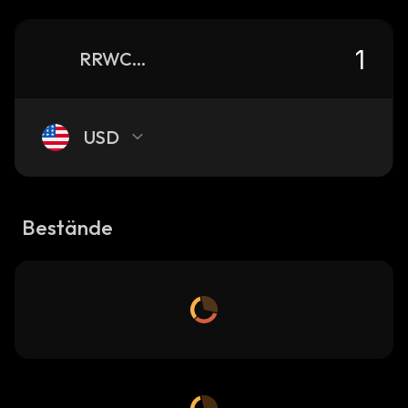
RRWCLy2ddJzSC7B5wfBEAvEDRtpt8DphkZGYnKJpump_solana
USD
Bestände