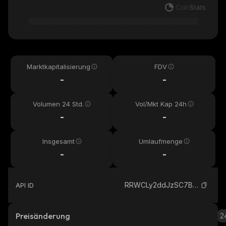
Marktkapitalisierung
FDV
-
-
Volumen 24 Std.
Vol/Mkt Kap 24h
-
-
Insgesamt
Umlaufmenge
-
-
RRWCLy2ddJzSC7B5wfBEAvEDRtpt8DphkZGYnKJpump_solana
API ID
Preisänderung
2