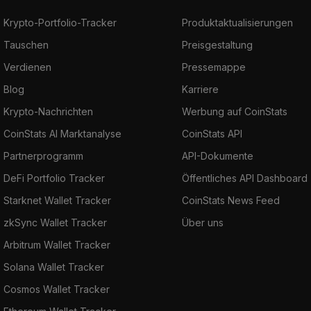
Krypto-Portfolio-Tracker
Produktaktualisierungen
Tauschen
Preisgestaltung
Verdienen
Pressemappe
Blog
Karriere
Krypto-Nachrichten
Werbung auf CoinStats
CoinStats AI Marktanalyse
CoinStats API
Partnerprogramm
API-Dokumente
DeFi Portfolio Tracker
Öffentliches API Dashboard
Starknet Wallet Tracker
CoinStats News Feed
zkSync Wallet Tracker
Über uns
Arbitrum Wallet Tracker
Solana Wallet Tracker
Cosmos Wallet Tracker