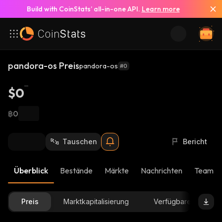
Build with CoinStats’ all-in-one API.
Learn more
pandora-os Preis
pandora-os
#0
$0
฿0
Tauschen
Bericht
Überblick
Bestände
Märkte
Nachrichten
Team-U
Preis
Marktkapitalisierung
Verfügbare Menge