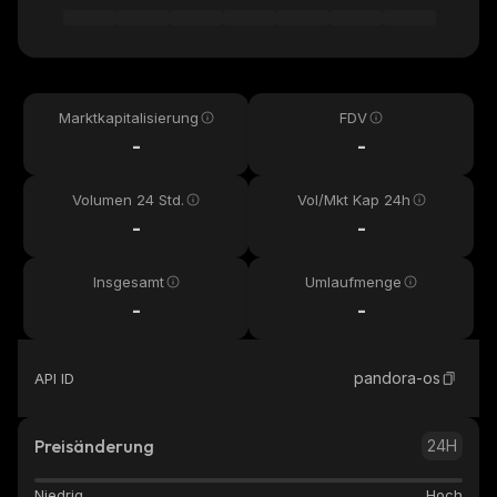
Marktkapitalisierung
FDV
-
-
Volumen 24 Std.
Vol/Mkt Kap 24h
-
-
Insgesamt
Umlaufmenge
-
-
pandora-os
API ID
Preisänderung
24H
Niedrig
Hoch