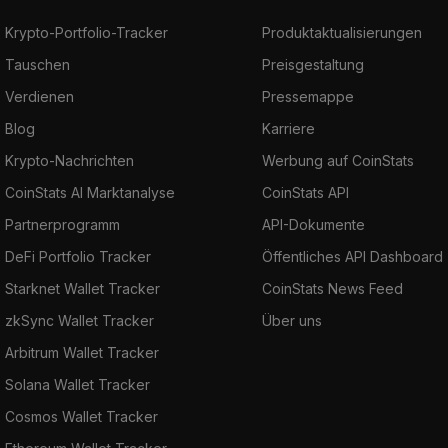
Krypto-Portfolio-Tracker
Produktaktualisierungen
Tauschen
Preisgestaltung
Verdienen
Pressemappe
Blog
Karriere
Krypto-Nachrichten
Werbung auf CoinStats
CoinStats AI Marktanalyse
CoinStats API
Partnerprogramm
API-Dokumente
DeFi Portfolio Tracker
Öffentliches API Dashboard
Starknet Wallet Tracker
CoinStats News Feed
zkSync Wallet Tracker
Über uns
Arbitrum Wallet Tracker
Solana Wallet Tracker
Cosmos Wallet Tracker