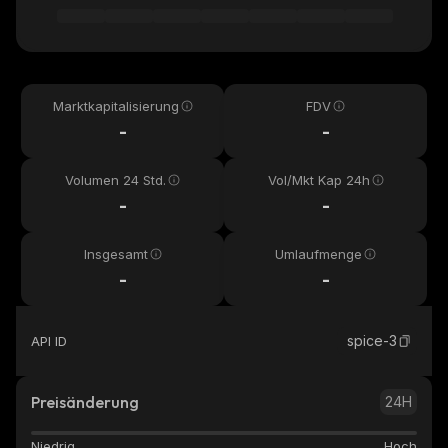
Marktkapitalisierung
FDV
-
-
Volumen 24 Std.
Vol/Mkt Kap 24h
-
-
Insgesamt
Umlaufmenge
-
-
spice-3
API ID
Preisänderung
24H
Niedrig
Hoch