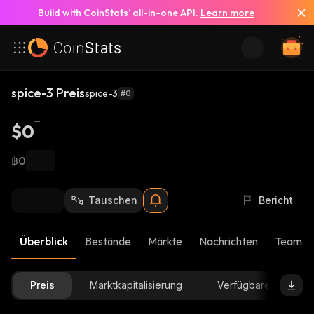
Build with CoinStats’ all-in-one API.
Learn more
spice-3 Preis
spice-3
#0
$0
฿0
Tauschen
Bericht
Überblick
Bestände
Märkte
Nachrichten
Team-U
Preis
Marktkapitalisierung
Verfügbare Menge