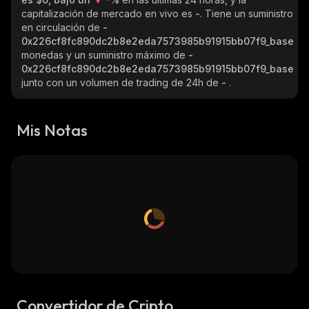
capitalización de mercado en vivo es
-
. Tiene un suministro
en circulación de
-
0x226cf8fc890dc2b8e2eda7573985b91915bb07f9_base
monedas y un suministro máximo de
-
0x226cf8fc890dc2b8e2eda7573985b91915bb07f9_base
junto con un volumen de trading de 24h de
-
.
Mis Notas
Convertidor de Cripto