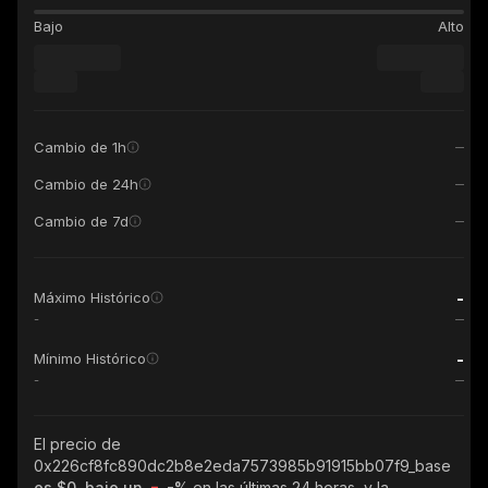
Bajo
Alto
Cambio de 1h
Cambio de 24h
Cambio de 7d
-
Máximo Histórico
-
-
Mínimo Histórico
-
El precio de
0x226cf8fc890dc2b8e2eda7573985b91915bb07f9_base
es $0, bajo un
-%
en las últimas 24 horas, y la