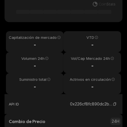
Capitalización de mercado
VTD
-
-
Volumen 24h
Vol/Cap Mercado 24h
-
-
Suministro total
Actrivos en circulación
-
-
0x226cf8fc890dc2b8e2eda7573985b91915bb07f9_base
API ID
Cambio de Precio
24H