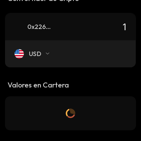
0x226cf8fc890dc2b8e2eda7573985b91915bb07f9_base
USD
Valores en Cartera