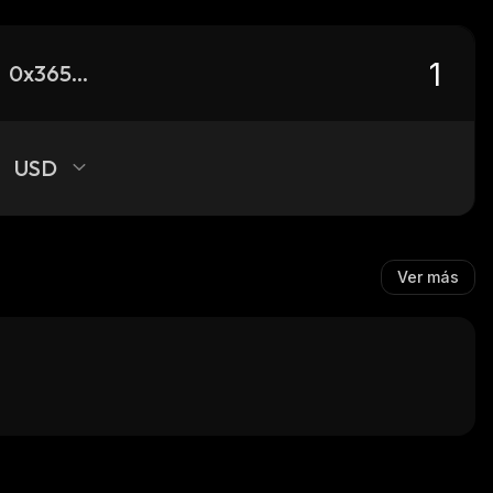
0x3653b100b25547ea597a45bbe6642067b8fff631_binance_smart
USD
Ver más