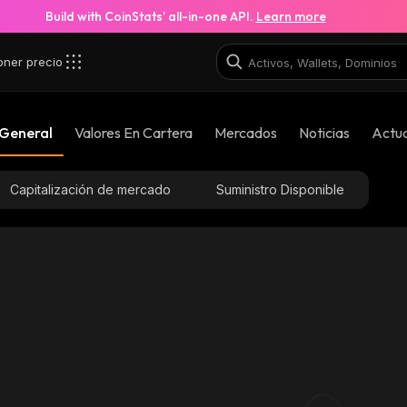
Build with CoinStats’ all-in-one API.
Learn more
oner precio
_binance_smart
 General
Valores En Cartera
Mercados
Noticias
Actua
0x3653b100b25547ea597a45bbe6642067b8fff6
Capitalización de mercado
Suministro Disponible