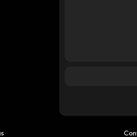
mart
_smart
_smart
as
Con