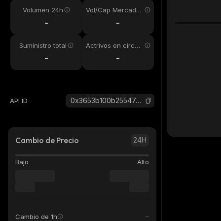
Volumen 24h
Vol/Cap Mercado
24h
-
-
Suministro total
Actrivos en circul
ación
-
-
0x3653b100b25547ea597a45bbe6642067b8fff631_binance_smart
API ID
Cambio de Precio
24H
Bajo
Alto
Cambio de 1h