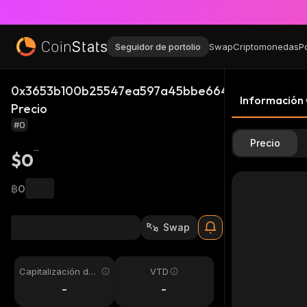
Seguidor de portolio
Swap
Criptomonedas
P
0x3653b100b25547ea597a45bbe6642067b8fff631
Información
Precio
#0
Precio
$0
฿0
Swap
Capitalización de
VTD
mercado
-
-