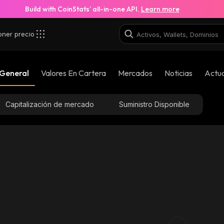
Build with CoinStats’ all-in-one API.
Learn more
oner precio
_binance_smart
 General
Valores En Cartera
Mercados
Noticias
Actua
0xd2e9fb17227abfe41ec1c4c0a722d9dea0c9999
Capitalización de mercado
Suministro Disponible