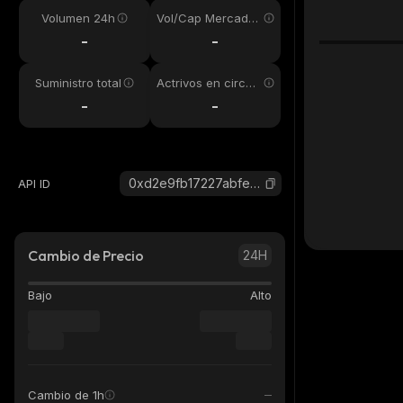
Volumen 24h
Vol/Cap Mercado
24h
-
-
Suministro total
Actrivos en circul
ación
-
-
0xd2e9fb17227abfe41ec1c4c0a722d9dea0c99999_binance_smart
API ID
Cambio de Precio
24H
Bajo
Alto
Cambio de 1h