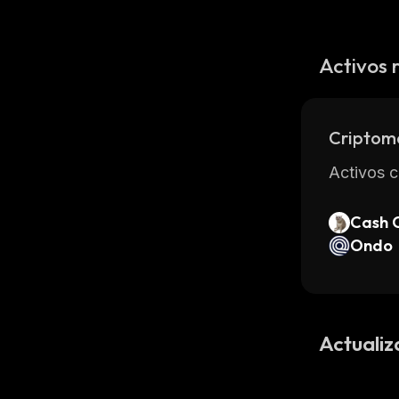
Activos 
Criptom
Activos c
Cash 
Ondo
Actualiz