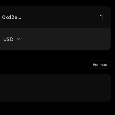
0xd2e9fb17227abfe41ec1c4c0a722d9dea0c99999_binance_smart
USD
Ver más