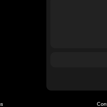
mart
_smart
_smart
as
Con