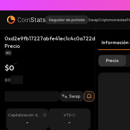
Seguidor de portolio
Swap
Criptomonedas
P
0xd2e9fb17227abfe41ec1c4c0a722d9dea0c99999
Información
Precio
#0
Precio
$0
฿0
Swap
Capitalización de
VTD
mercado
-
-