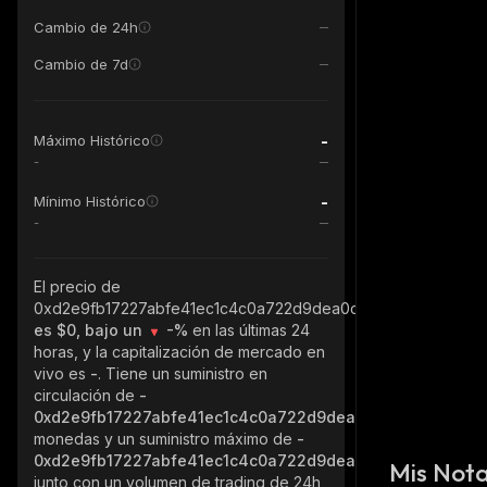
Cambio de 24h
Cambio de 7d
-
Máximo Histórico
-
-
Mínimo Histórico
-
El precio de
0xd2e9fb17227abfe41ec1c4c0a722d9dea0c99999_binance_s
es $0, bajo un
-%
en las últimas 24
horas, y la capitalización de mercado en
vivo es
-
. Tiene un suministro en
circulación de
-
0xd2e9fb17227abfe41ec1c4c0a722d9dea0c99999_binance
monedas y un suministro máximo de
-
0xd2e9fb17227abfe41ec1c4c0a722d9dea0c99999_binance
Mis Not
junto con un volumen de trading de 24h