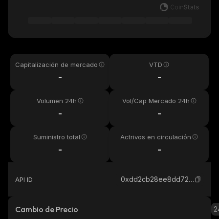
Capitalización de mercado
VTD
-
-
Volumen 24h
Vol/Cap Mercado 24h
-
-
Suministro total
Actrivos en circulación
-
-
0xdd2cb28ee8dd72c3b3c608f3676646d18706f09a_ethereum
API ID
Cambio de Precio
2