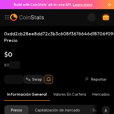
Build with CoinStats’ all-in-one API.
Learn more
0xdd2cb28ee8dd72c3b3c608f3676646d18706f09
Precio
$0
฿0
Swap
Reportar
Información General
Valores En Cartera
Mercados
Precio
Capitalización de mercado
Suministro D