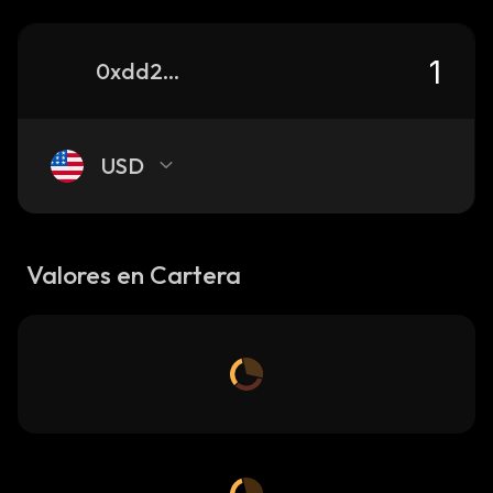
0xdd2cb28ee8dd72c3b3c608f3676646d18706f09a_ethereum
USD
Valores en Cartera