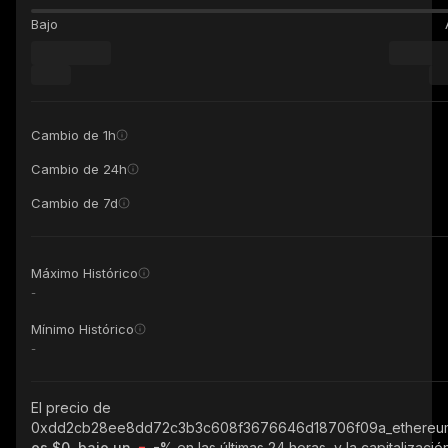
Bajo
Cambio de 1h
Cambio de 24h
Cambio de 7d
Máximo Histórico
-
Mínimo Histórico
-
El precio de
0xdd2cb28ee8dd72c3b3c608f3676646d18706f09a_ethereu
es $0, bajo un
-%
en las últimas 24 horas, y la capitalizació