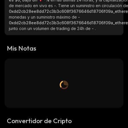
de mercado en vivo es
-
. Tiene un suministro en circulación d
0xdd2cb28ee8dd72c3b3c608f3676646d18706f09a_ether
monedas y un suministro máximo de
-
0xdd2cb28ee8dd72c3b3c608f3676646d18706f09a_ether
junto con un volumen de trading de 24h de
-
.
Mis Notas
Convertidor de Cripto