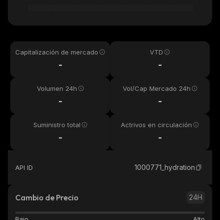
Capitalización de mercado
VTD
-
-
Volumen 24h
Vol/Cap Mercado 24h
-
-
Suministro total
Actrivos en circulación
-
-
1000771_hydration
API ID
Cambio de Precio
24H
Bajo
Alto