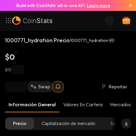
Build with CoinStats’ all-in-one API.
Learn more
1000771_hydration Precio
1000771_hydration
#0
$0
฿0
Swap
Reportar
Información General
Valores En Cartera
Mercados
Precio
Capitalización de mercado
Suministro D