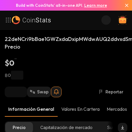
Build with CoinStats’ all-in-one API.
Learn more
22deNCri9bBae1GWZxdaDxipMWdwAUQ2ddvxdSm
Precio
$0
฿0
Swap
Reportar
Información General
Valores En Cartera
Mercados
Precio
Capitalización de mercado
Suministro D