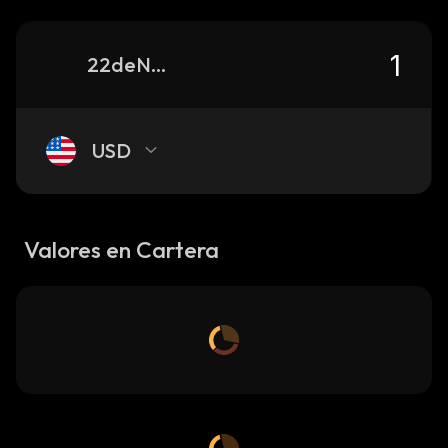
22deNCri9bBae1GWZxdaDxipMWdwAUQ2ddvxdSmgpump_solana
USD
Valores en Cartera