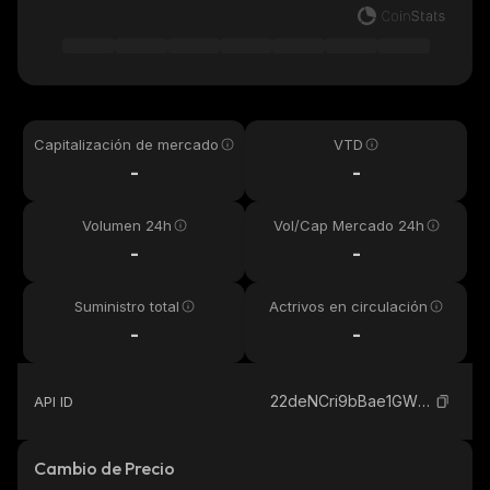
Capitalización de mercado
VTD
-
-
Volumen 24h
Vol/Cap Mercado 24h
-
-
Suministro total
Actrivos en circulación
-
-
22deNCri9bBae1GWZxdaDxipMWdwAUQ2ddvxdSmgpump_solana
API ID
Cambio de Precio