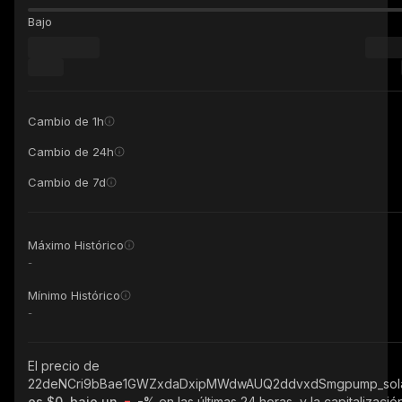
Bajo
Cambio de 1h
Cambio de 24h
Cambio de 7d
Máximo Histórico
-
Mínimo Histórico
-
El precio de
22deNCri9bBae1GWZxdaDxipMWdwAUQ2ddvxdSmgpump_sol
es $0, bajo un
-%
en las últimas 24 horas, y la capitalizació