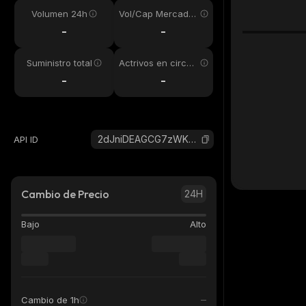
Volumen 24h
Vol/Cap Mercado
24h
-
-
Suministro total
Actrivos en circul
ación
-
-
2dJniDEAGCG7zWKseCkyrML3W23WLjDf1CGxpNv3pump_solana
API ID
Cambio de Precio
24H
Bajo
Alto
Cambio de 1h