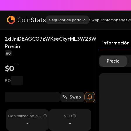
Seguidor de portolio
Swap
Criptomonedas
P
2dJniDEAGCG7zWKseCkyrML3W23WLjDf1CGxpNv3
Información
Precio
#0
Precio
$0
฿0
Swap
Capitalización de
VTD
mercado
-
-