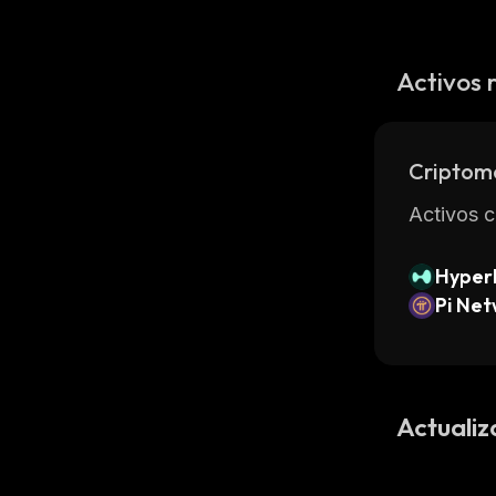
Activos 
Criptom
Activos c
Hyperl
Pi Ne
Actualiz