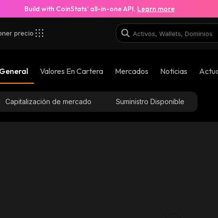
Build with CoinStats’ all-in-one API.
Learn more
oner precio
pump_solana
 General
Valores En Cartera
Mercados
Noticias
Actua
2dJniDEAGCG7zWKseCkyrML3W23WLjDf1CGxpNv3
Capitalización de mercado
Suministro Disponible