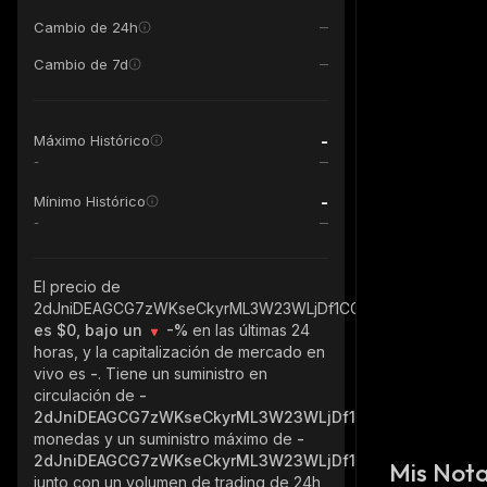
Cambio de 24h
Cambio de 7d
-
Máximo Histórico
-
-
Mínimo Histórico
-
El precio de
2dJniDEAGCG7zWKseCkyrML3W23WLjDf1CGxpNv3pump_sola
es $0, bajo un
-%
en las últimas 24
horas, y la capitalización de mercado en
vivo es
-
. Tiene un suministro en
circulación de
-
2dJniDEAGCG7zWKseCkyrML3W23WLjDf1CGxpNv3pump_s
monedas y un suministro máximo de
-
2dJniDEAGCG7zWKseCkyrML3W23WLjDf1CGxpNv3pump_s
Mis Not
junto con un volumen de trading de 24h