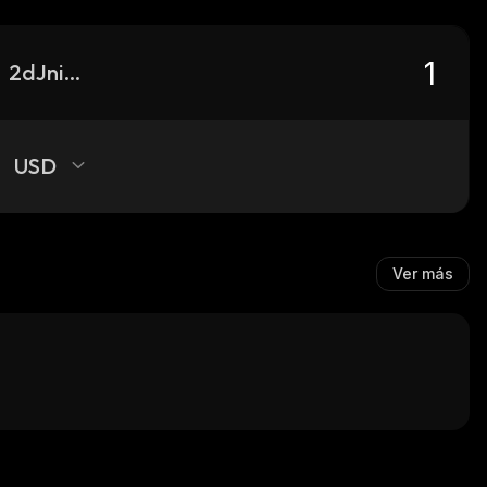
2dJniDEAGCG7zWKseCkyrML3W23WLjDf1CGxpNv3pump_solana
USD
Ver más