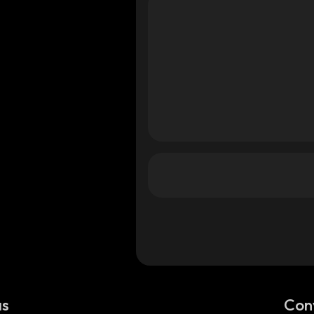
na
olana
olana
as
Con