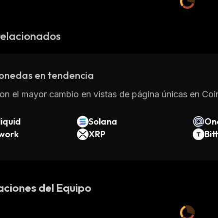
relacionados
onedas en tendencia
on el mayor cambio en vistas de página únicas en Coin
iquid
Solana
On
twork
XRP
Bit
aciones del Equipo