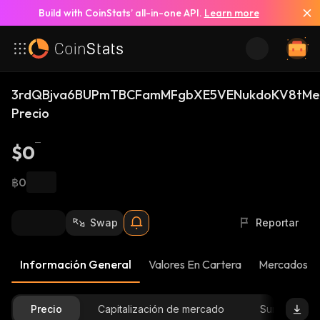
Build with CoinStats’ all-in-one API.
Learn more
3rdQBjva6BUPmTBCFamMFgbXE5VENukdoKV8tMeX
Precio
$0
฿0
Swap
Reportar
Información General
Valores En Cartera
Mercados
Precio
Capitalización de mercado
Suministro D