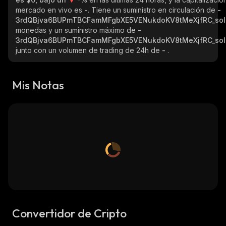
mercado en vivo es
-
. Tiene un suministro en circulación de
-
3rdQBjva6BUPmTBCFamMFgbXE5VENukdoKV8tMeXjfRC_sol
monedas y un suministro máximo de
-
3rdQBjva6BUPmTBCFamMFgbXE5VENukdoKV8tMeXjfRC_sol
junto con un volumen de trading de 24h de
-
.
Mis Notas
Convertidor de Cripto