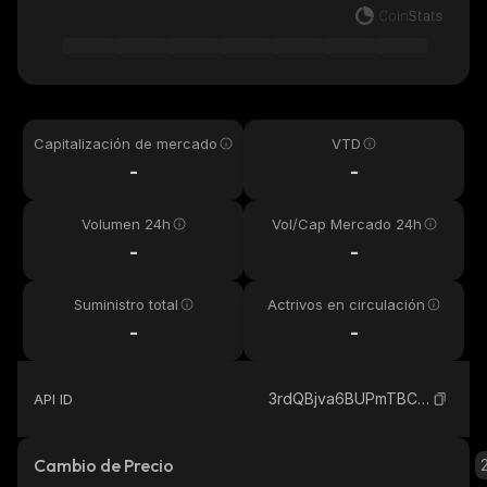
Capitalización de mercado
VTD
-
-
Volumen 24h
Vol/Cap Mercado 24h
-
-
Suministro total
Actrivos en circulación
-
-
3rdQBjva6BUPmTBCFamMFgbXE5VENukdoKV8tMeXjfRC_solana
API ID
Cambio de Precio