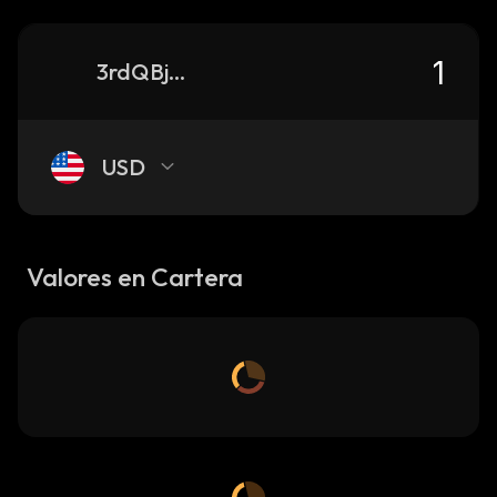
3rdQBjva6BUPmTBCFamMFgbXE5VENukdoKV8tMeXjfRC_solana
USD
Valores en Cartera