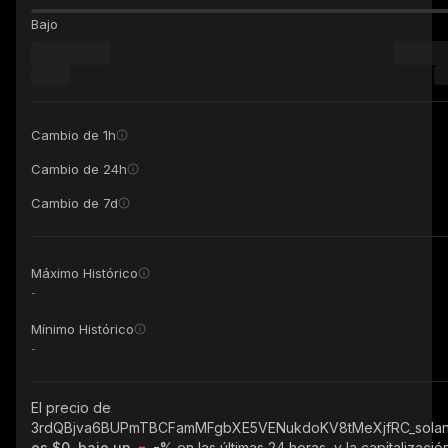
Bajo
Cambio de 1h
Cambio de 24h
Cambio de 7d
Máximo Histórico
-
Mínimo Histórico
-
El precio de
3rdQBjva6BUPmTBCFamMFgbXE5VENukdoKV8tMeXjfRC_sola
es $0, bajo un
-%
en las últimas 24 horas, y la capitalizació