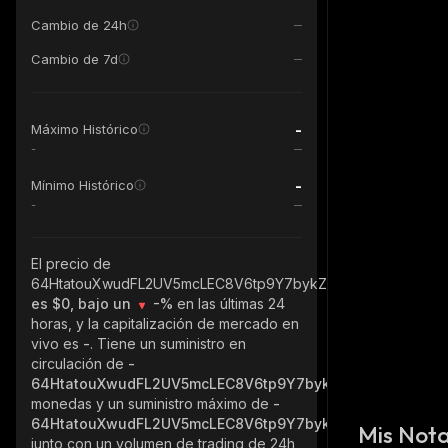
Cambio de 24h
Cambio de 7d
-
Máximo Histórico
-
-
Mínimo Histórico
-
El precio de
64HtatouXwudFL2UV5mcLEC8V6tp9Y7bykZV9GxPJ8sx_solan
es $0, bajo un
-%
en las últimas 24
horas, y la capitalización de mercado en
vivo es
-
. Tiene un suministro en
circulación de
-
64HtatouXwudFL2UV5mcLEC8V6tp9Y7bykZV9GxPJ8sx_sol
monedas y un suministro máximo de
-
64HtatouXwudFL2UV5mcLEC8V6tp9Y7bykZV9GxPJ8sx_sol
Mis Not
junto con un volumen de trading de 24h