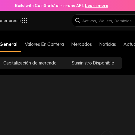
Build with CoinStats’ all-in-one API.
Learn more
oner precio
8sx_solana
 General
Valores En Cartera
Mercados
Noticias
Actua
64HtatouXwudFL2UV5mcLEC8V6tp9Y7bykZV9GxPJ8s
Capitalización de mercado
Suministro Disponible