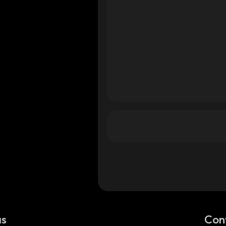
a
ana
ana
as
Con