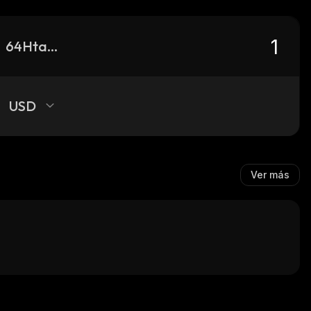
64HtatouXwudFL2UV5mcLEC8V6tp9Y7bykZV9GxPJ8sx_solana
USD
Ver más