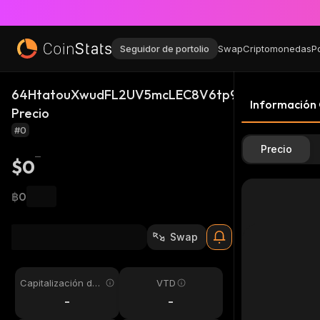
Seguidor de portolio
Swap
Criptomonedas
P
64HtatouXwudFL2UV5mcLEC8V6tp9Y7bykZV9GxPJ
Información
Precio
#0
Precio
$0
฿0
Swap
Capitalización de
VTD
mercado
-
-