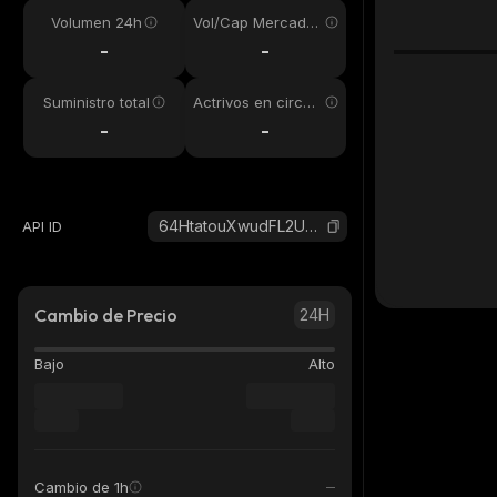
Volumen 24h
Vol/Cap Mercado
24h
-
-
Suministro total
Actrivos en circul
ación
-
-
64HtatouXwudFL2UV5mcLEC8V6tp9Y7bykZV9GxPJ8sx_solana
API ID
Cambio de Precio
24H
Bajo
Alto
Cambio de 1h