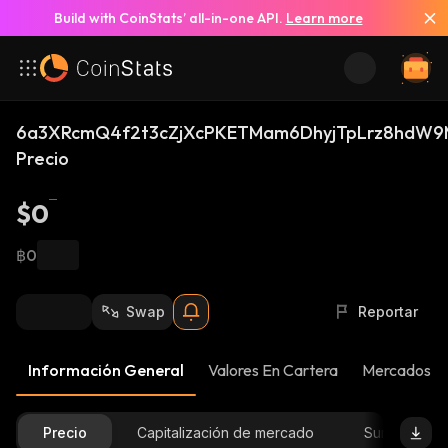
Build with CoinStats’ all-in-one API.
Learn more
6a3XRcmQ4f2t3cZjXcPKETMam6DhyjTpLrz8hdW9
Precio
$0
฿0
Swap
Reportar
Información General
Valores En Cartera
Mercados
Precio
Capitalización de mercado
Suministro D