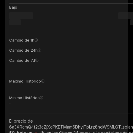
Bajo
Cambio de 1h
Cambio de 24h
Cambio de 7d
Máximo Histórico
-
Mínimo Histórico
-
El precio de
6a3XRcmQ4f2t3cZjXcPKETMam6DhyjTpLrz8hdW9MLGT_sola
$0, bajo un
-%
en las últimas 24 horas, y la capitalización d