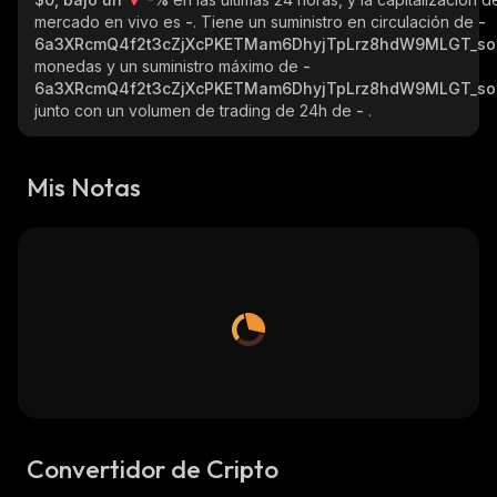
mercado en vivo es
-
. Tiene un suministro en circulación de
-
6a3XRcmQ4f2t3cZjXcPKETMam6DhyjTpLrz8hdW9MLGT_so
monedas y un suministro máximo de
-
6a3XRcmQ4f2t3cZjXcPKETMam6DhyjTpLrz8hdW9MLGT_so
junto con un volumen de trading de 24h de
-
.
Mis Notas
Convertidor de Cripto