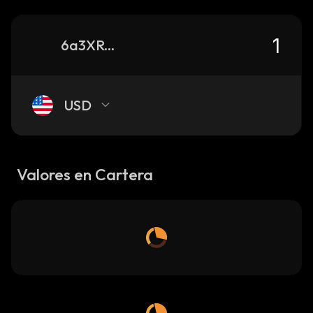
6a3XRcmQ4f2t3cZjXcPKETMam6DhyjTpLrz8hdW9MLGT_solana
USD
Valores en Cartera