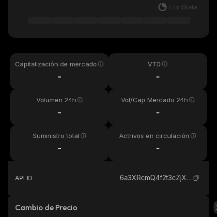
Capitalización de mercado
VTD
-
-
Volumen 24h
Vol/Cap Mercado 24h
-
-
Suministro total
Actrivos en circulación
-
-
6a3XRcmQ4f2t3cZjXcPKETMam6DhyjTpLrz8hdW9MLGT_solana
API ID
Cambio de Precio