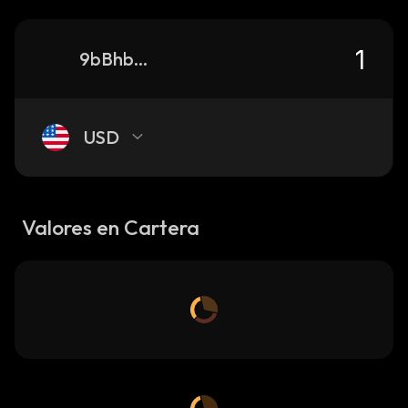
9bBhbDnZZXt2gi8RvcD8Egybx1dP9NrCB6NFcSRThgTs_solana
USD
Valores en Cartera