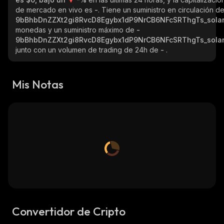
de mercado en vivo es
-
. Tiene un suministro en circulación d
9bBhbDnZZXt2gi8RvcD8Egybx1dP9NrCB6NFcSRThgTs_sola
monedas y un suministro máximo de
-
9bBhbDnZZXt2gi8RvcD8Egybx1dP9NrCB6NFcSRThgTs_sola
junto con un volumen de trading de 24h de
-
.
Mis Notas
Convertidor de Cripto