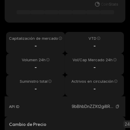
Capitalización de mercado
VTD
-
-
Volumen 24h
Vol/Cap Mercado 24h
-
-
Suministro total
Actrivos en circulación
-
-
9bBhbDnZZXt2gi8RvcD8Egybx1dP9NrCB6NFcSRThgTs_solana
API ID
Cambio de Precio
24