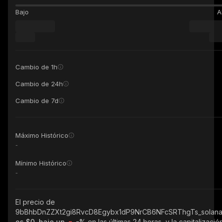
Bajo
A
Cambio de 1h
Cambio de 24h
Cambio de 7d
Máximo Histórico
-
Mínimo Histórico
-
El precio de
9bBhbDnZZXt2gi8RvcD8Egybx1dP9NrCB6NFcSRThgTs_solan
es $0, bajo un
-%
en las últimas 24 horas, y la capitalizació