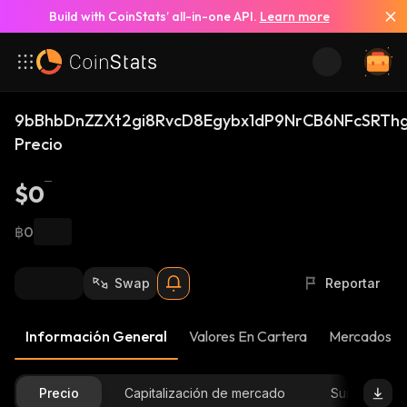
Build with CoinStats’ all-in-one API.
Learn more
9bBhbDnZZXt2gi8RvcD8Egybx1dP9NrCB6NFcSRThg
Precio
$0
฿0
Swap
Reportar
Información General
Valores En Cartera
Mercados
Precio
Capitalización de mercado
Suministro D