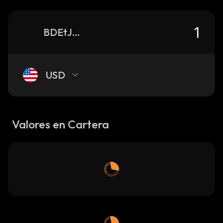
BDEtJx4ztCUrZDWbcHhQc4dCNjc1sMpJhzkkgQxhKH8f_solana
USD
Valores en Cartera