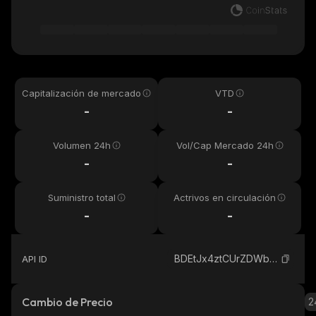
Capitalización de mercado
VTD
-
-
Volumen 24h
Vol/Cap Mercado 24h
-
-
Suministro total
Actrivos en circulación
-
-
BDEtJx4ztCUrZDWbcHhQc4dCNjc1sMpJhzkkgQxhKH8f_solana
API ID
Cambio de Precio
2