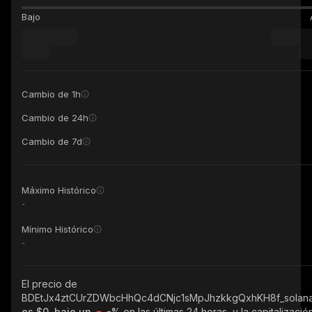
Bajo
Cambio de 1h
Cambio de 24h
Cambio de 7d
Máximo Histórico
-
Mínimo Histórico
-
El precio de
BDEtJx4ztCUrZDWbcHhQc4dCNjc1sMpJhzkkgQxhKH8f_solan
es $0, bajo un
-%
en las últimas 24 horas, y la capitalizació