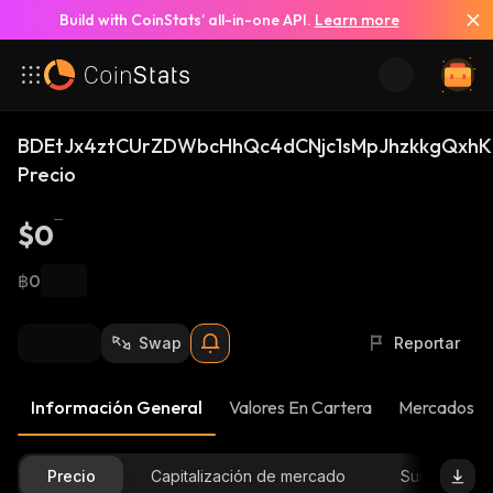
Build with CoinStats’ all-in-one API.
Learn more
BDEtJx4ztCUrZDWbcHhQc4dCNjc1sMpJhzkkgQxhK
Precio
$0
฿0
Swap
Reportar
Información General
Valores En Cartera
Mercados
Precio
Capitalización de mercado
Suministro D