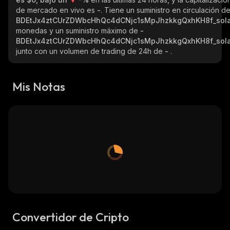
de mercado en vivo es
-
. Tiene un suministro en circulación d
BDEtJx4ztCUrZDWbcHhQc4dCNjc1sMpJhzkkgQxhKH8f_sol
monedas y un suministro máximo de
-
BDEtJx4ztCUrZDWbcHhQc4dCNjc1sMpJhzkkgQxhKH8f_sol
junto con un volumen de trading de 24h de
-
.
Mis Notas
Convertidor de Cripto