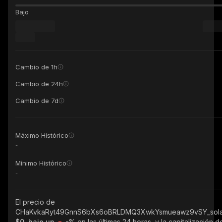
Bajo
Cambio de 1h
Cambio de 24h
Cambio de 7d
Máximo Histórico
-
Mínimo Histórico
-
El precio de
CHaKvkaRyt49GnnS6bXs6oBRLDMQ3XwkYsmueawz9vSY_sol
$0, bajo un
-%
en las últimas 24 horas, y la capitalización d