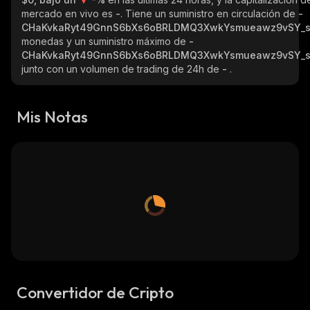
mercado en vivo es
-
. Tiene un suministro en circulación de
-
CHaKvkaRyt49GnnS6bXs6oBRLDMQ3XwkYsmueawz9vSY_s
monedas y un suministro máximo de
-
CHaKvkaRyt49GnnS6bXs6oBRLDMQ3XwkYsmueawz9vSY_s
junto con un volumen de trading de 24h de
-
.
Mis Notas
Convertidor de Cripto