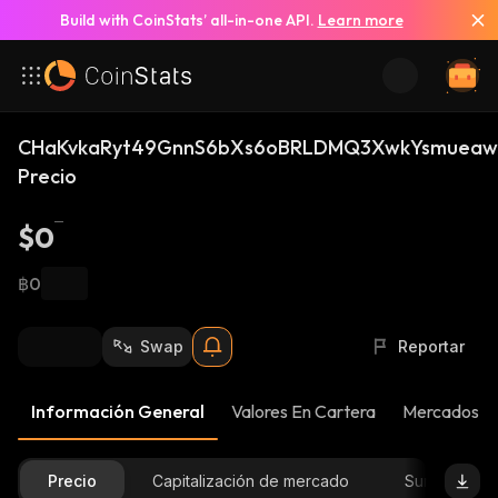
Build with CoinStats’ all-in-one API.
Learn more
CHaKvkaRyt49GnnS6bXs6oBRLDMQ3XwkYsmueawz
Precio
$0
฿0
Swap
Reportar
Información General
Valores En Cartera
Mercados
Precio
Capitalización de mercado
Suministro D