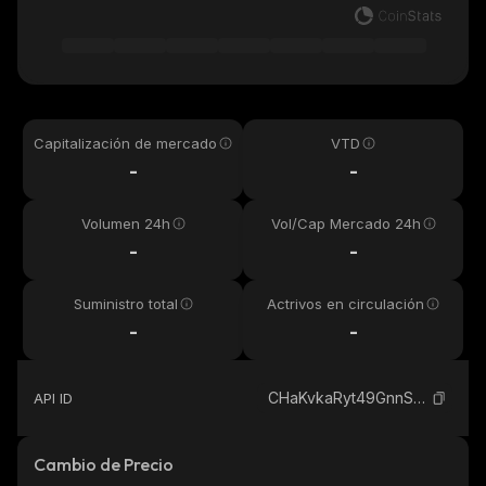
Capitalización de mercado
VTD
-
-
Volumen 24h
Vol/Cap Mercado 24h
-
-
Suministro total
Actrivos en circulación
-
-
CHaKvkaRyt49GnnS6bXs6oBRLDMQ3XwkYsmueawz9vSY_solana
API ID
Cambio de Precio