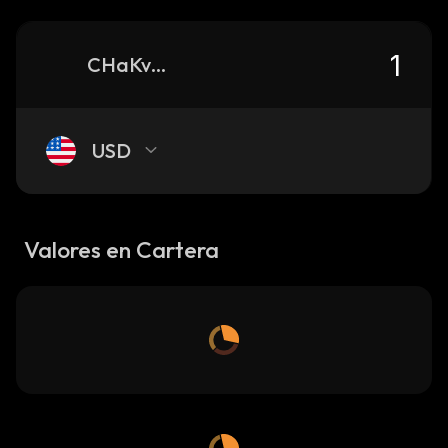
CHaKvkaRyt49GnnS6bXs6oBRLDMQ3XwkYsmueawz9vSY_solana
USD
Valores en Cartera