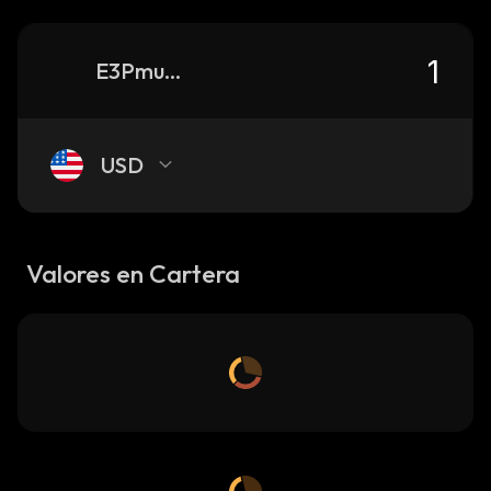
E3Pmub2XZJRcuRe9repEWKf9tppsgaH3Wj4orQCnYqTQ_solana
USD
Valores en Cartera