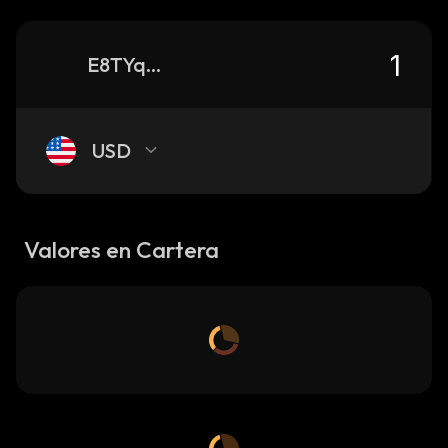
E8TYqR58QyLvZLQb3pdNcZTXwWU2p9Ug5uocPfjUpump_solana
USD
Valores en Cartera