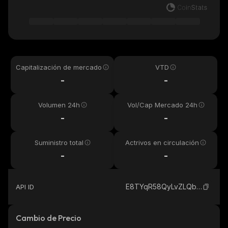
Capitalización de mercado
VTD
-
-
Volumen 24h
Vol/Cap Mercado 24h
-
-
Suministro total
Actrivos en circulación
-
-
E8TYqR58QyLvZLQb3pdNcZTXwWU2p9Ug5uocPfjUpump_solana
API ID
Cambio de Precio