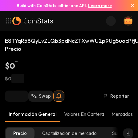
Build with CoinStats’ all-in-one API.
Learn more
E8TYqR58QyLvZLQb3pdNcZTXwWU2p9Ug5uocPfjU
Precio
$0
฿0
Swap
Reportar
Información General
Valores En Cartera
Mercados
Precio
Capitalización de mercado
Suministro D