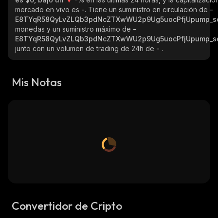
mercado en vivo es
-
. Tiene un suministro en circulación de
-
E8TYqR58QyLvZLQb3pdNcZTXwWU2p9Ug5uocPfjUpump_s
monedas y un suministro máximo de
-
E8TYqR58QyLvZLQb3pdNcZTXwWU2p9Ug5uocPfjUpump_s
junto con un volumen de trading de 24h de
-
.
Mis Notas
Convertidor de Cripto