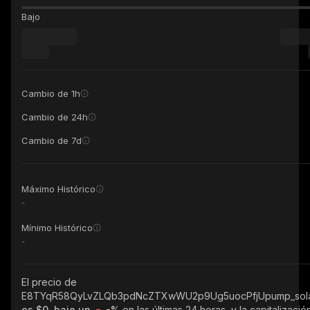
Bajo
Cambio de 1h
Cambio de 24h
Cambio de 7d
Máximo Histórico
-
Mínimo Histórico
-
El precio de
E8TYqR58QyLvZLQb3pdNcZTXwWU2p9Ug5uocPfjUpump_sol
es $0, bajo un
-%
en las últimas 24 horas, y la capitalizació