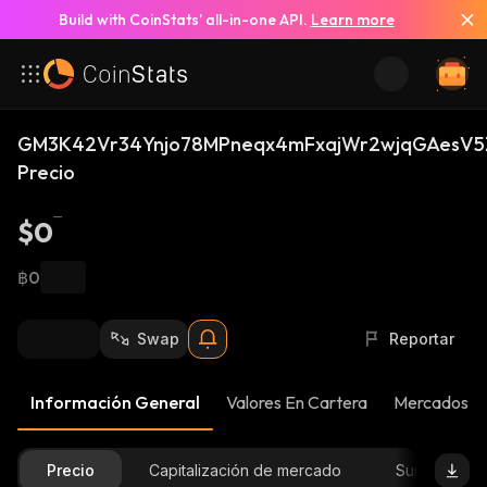
Build with CoinStats’ all-in-one API.
Learn more
GM3K42Vr34Ynjo78MPneqx4mFxajWr2wjqGAesV5Z
Precio
$0
฿0
Swap
Reportar
Información General
Valores En Cartera
Mercados
Precio
Capitalización de mercado
Suministro D