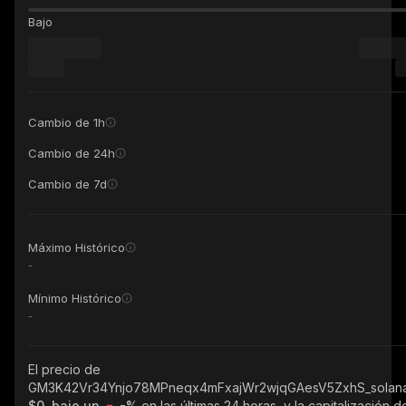
Bajo
Cambio de 1h
Cambio de 24h
Cambio de 7d
Máximo Histórico
-
Mínimo Histórico
-
El precio de
GM3K42Vr34Ynjo78MPneqx4mFxajWr2wjqGAesV5ZxhS_solan
$0, bajo un
-%
en las últimas 24 horas, y la capitalización d