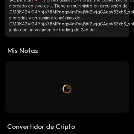
mercado en vivo es
-
. Tiene un suministro en circulación de
-
GM3K42Vr34Ynjo78MPneqx4mFxajWr2wjqGAesV5ZxhS_so
monedas y un suministro máximo de
-
GM3K42Vr34Ynjo78MPneqx4mFxajWr2wjqGAesV5ZxhS_so
junto con un volumen de trading de 24h de
-
.
Mis Notas
Convertidor de Cripto