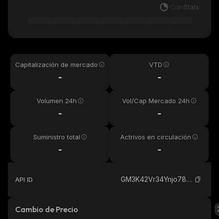
Capitalización de mercado
VTD
-
-
Volumen 24h
Vol/Cap Mercado 24h
-
-
Suministro total
Actrivos en circulación
-
-
GM3K42Vr34Ynjo78MPneqx4mFxajWr2wjqGAesV5ZxhS_solana
API ID
Cambio de Precio