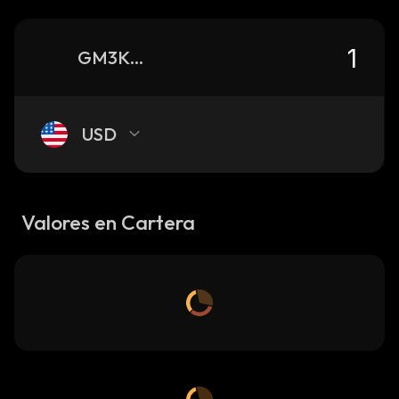
GM3K42Vr34Ynjo78MPneqx4mFxajWr2wjqGAesV5ZxhS_solana
USD
Valores en Cartera