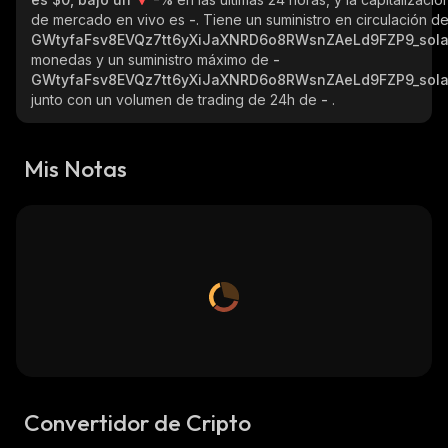
de mercado en vivo es
-
. Tiene un suministro en circulación d
GWtyfaFsv8EVQz7tt6yXiJaXNRD6o8RWsnZAeLd9FZP9_sol
monedas y un suministro máximo de
-
GWtyfaFsv8EVQz7tt6yXiJaXNRD6o8RWsnZAeLd9FZP9_sol
junto con un volumen de trading de 24h de
-
.
Mis Notas
Convertidor de Cripto