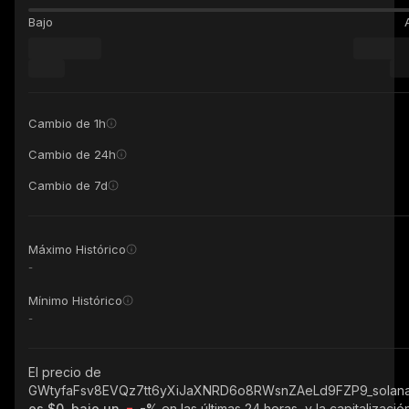
Bajo
Cambio de 1h
Cambio de 24h
Cambio de 7d
Máximo Histórico
-
Mínimo Histórico
-
El precio de
GWtyfaFsv8EVQz7tt6yXiJaXNRD6o8RWsnZAeLd9FZP9_solan
es $0, bajo un
-%
en las últimas 24 horas, y la capitalizació