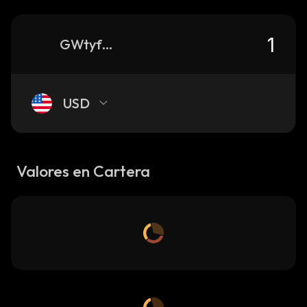
GWtyfaFsv8EVQz7tt6yXiJaXNRD6o8RWsnZAeLd9FZP9_solana
USD
Valores en Cartera