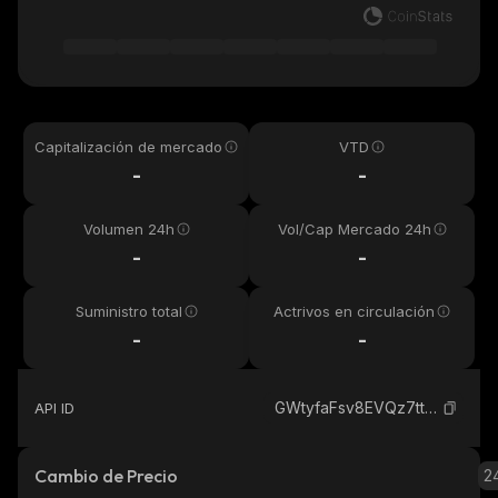
Capitalización de mercado
VTD
-
-
Volumen 24h
Vol/Cap Mercado 24h
-
-
Suministro total
Actrivos en circulación
-
-
GWtyfaFsv8EVQz7tt6yXiJaXNRD6o8RWsnZAeLd9FZP9_solana
API ID
Cambio de Precio
2