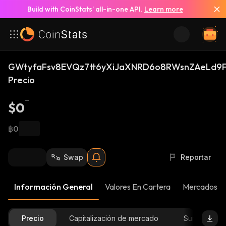
Build with CoinStats’ all-in-one API.
Learn more
GWtyfaFsv8EVQz7tt6yXiJaXNRD6o8RWsnZAeLd9F
Precio
$0
฿0
Swap
Reportar
Información General
Valores En Cartera
Mercados
Precio
Capitalización de mercado
Suministro D