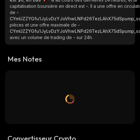
capitalisation boursière en direct est
-
. Il a une offre en circulat
de
-
CYmUZZYGfu1JyLvDzYJoVhwLNPd26TezLAhX75dSpump_so
pièces et une offre maximale de
-
CYmUZZYGfu1JyLvDzYJoVhwLNPd26TezLAhX75dSpump_so
avec un volume de trading de
-
sur 24h.
Mes Notes
Convertisseur Crypto