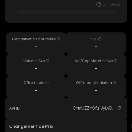
Capitalisation boursière
VED
-
-
Volume 24h
Vol/Cap Marché 24h
-
-
Offre totale
Offre en circulation
-
-
CYmUZZYGfu1JyLvDzYJoVhwLNPd26TezLAhX75dSpump_solana
API ID
Changement de Prix