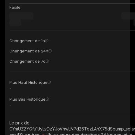
Faible
Changement de 1h
Changement de 24h
Changement de 7d
Plus Haut Historique
-
Plus Bas Historique
-
Le prix de
CYmUZZYGfu1JyLvDzYJoVhwLNPd26TezLAhX75dSpump_sola
est $0, en bas
-%
au cours des dernières 24 heures, et la