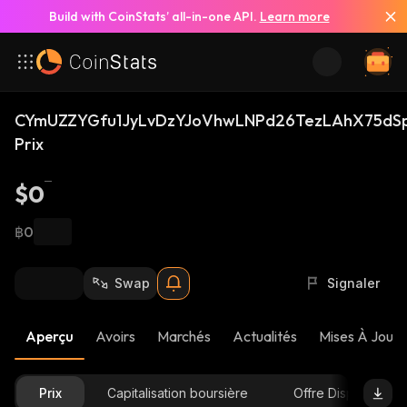
Build with CoinStats’ all-in-one API.
Learn more
CYmUZZYGfu1JyLvDzYJoVhwLNPd26TezLAhX75dSp
Prix
$0
฿0
Swap
Signaler
Aperçu
Avoirs
Marchés
Actualités
Mises À Jour 
Prix
Capitalisation boursière
Offre Disponible