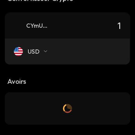
CYmUZZYGfu1JyLvDzYJoVhwLNPd26TezLAhX75dSpump_solana
USD
Avoirs