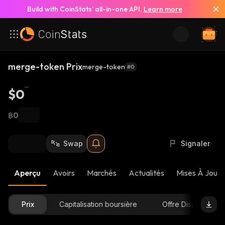
Build with CoinStats’ all-in-one API.
Learn more
merge-token Prix
merge-token
#0
$0
฿0
Swap
Signaler
Aperçu
Avoirs
Marchés
Actualités
Mises À Jour 
Prix
Capitalisation boursière
Offre Disponible