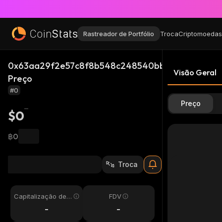
Rastreador de Portfólio
Troca
Criptomoedas
0x63aa29f2e57c8f8b548c248540bbc4cdff5ee02a
Visão Geral
Preço
#0
Preço
$0
฿0
Troca
Capitalização de
FDV
Mercado
-
-