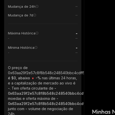
Mudança de 24h
Mudança de 7d
-
Máxima Histórica
-
-
Mínima Histórica
-
O preço de
0x63aa29f2e57c8f8b548c248540bbc4cdff5ee02a_robinhoo
é $0, abaixo
-%
nas últimas 24 horas,
e a capitalização de mercado ao vivo é
-
. Tem oferta circulante de
-
0x63aa29f2e57c8f8b548c248540bbc4cdff5ee02a_robinh
moedas e oferta máxima de
-
0x63aa29f2e57c8f8b548c248540bbc4cdff5ee02a_robinh
junto com
-
volume de negociação de
Minhas 
24h.