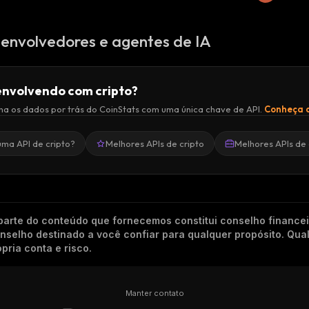
envolvedores e agentes de IA
nvolvendo com cripto?
a os dados por trás do CoinStats com uma única chave de API.
Conheça a
uma API de cripto?
Melhores APIs de cripto
Melhores APIs de 
arte do conteúdo que fornecemos constitui conselho finance
conselho destinado a você confiar para qualquer propósito. Qu
pria conta e risco.
Manter contato