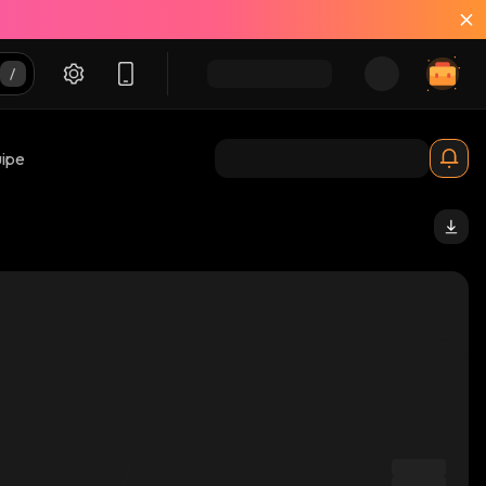
uipe
obinhood