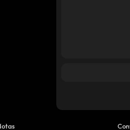
d
ood
ood
Notas
Con