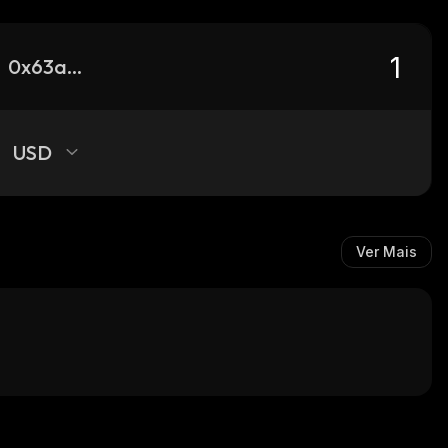
0x63aa29f2e57c8f8b548c248540bbc4cdff5ee02a_robinhood
USD
Ver Mais