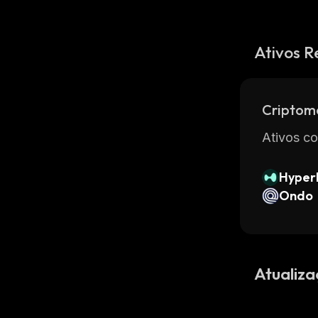
Ativos R
Criptom
Ativos co
Hyperl
Ondo
Atualiza