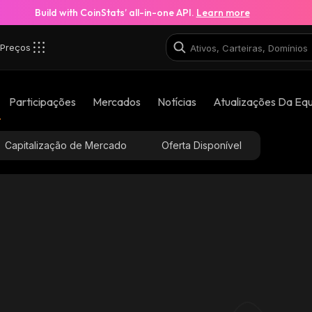
Build with CoinStats’ all-in-one API.
Learn more
Preços
_robinhood
Participações
Mercados
Notícias
Atualizações Da Eq
0x63aa29f2e57c8f8b548c248540bbc4cdff5ee02a_r
Capitalização de Mercado
Oferta Disponível