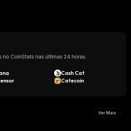
 no CoinStats nas últimas 24 horas.
lana
Cash Cat
tensor
Catecoin
Ver Mais