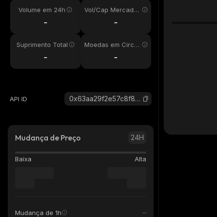
Volume em 24h
Vol/Cap Mercado
24h
-
-
Suprimento Total
Moedas em Circul
ação
-
-
0x63aa29f2e57c8f8b548c248540bbc4cdff5ee02a_robinhood
API ID
Mudança de Preço
24H
Baixa
Alta
Mudança de 1h