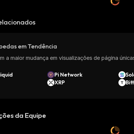
elacionados
oedas em Tendência
m a maior mudança em visualizações de página únicas
iquid
Pi Network
So
XRP
Bit
ções da Equipe