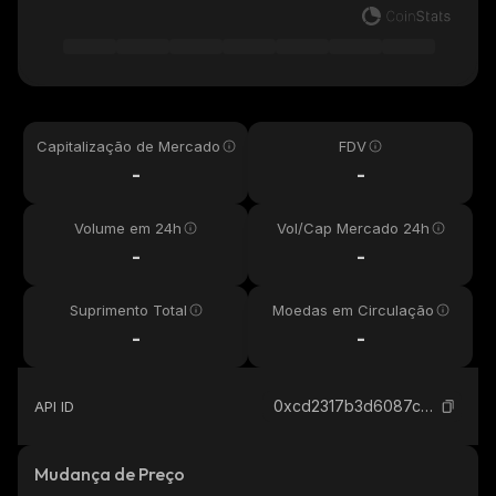
Capitalização de Mercado
FDV
-
-
Volume em 24h
Vol/Cap Mercado 24h
-
-
Suprimento Total
Moedas em Circulação
-
-
0xcd2317b3d6087c95ca78938533b954861917fec9_binance_smart
API ID
Mudança de Preço