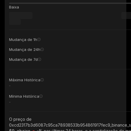
Baixa
Mudança de 1h
Mudança de 24h
Mudança de 7d
Máxima Histórica
-
Mínima Histórica
-
O preço de
0xcd2317b3d6087c95ca78938533b954861917fec9_binance_s
$0, abaixo
-%
nas últimas 24 horas, e a capitalização de m