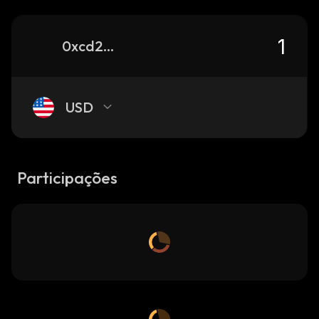
0xcd2317b3d6087c95ca78938533b954861917fec9_binance_smart
USD
Participações