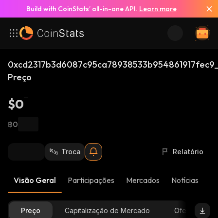
Build with CoinStats’ all-in-one API.
Learn more
0xcd2317b3d6087c95ca78938533b954861917fec9_
Preço
$0
฿0
Troca
Relatório
Visão Geral
Participações
Mercados
Notícias
At
Preço
Capitalização de Mercado
Oferta Dispon